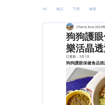
All
食記
下廚
健康
Cherie Aria
2023
狗狗護眼
樂活晶透
已更新：
3月1日
狗狗護眼保健食品推