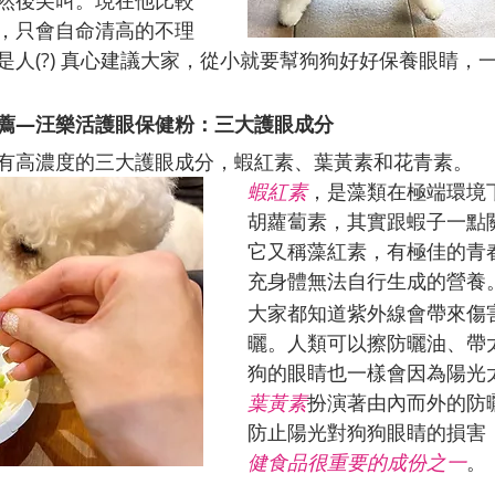
然後尖叫。現在他比較
，只會自命清高的不理
是人(?) 真心建議大家，從小就要幫狗狗好好保養眼睛，
薦—
汪樂活護眼保健粉
：三大護眼成分
有高濃度的三大護眼成分，蝦紅素、葉黃素和花青素。
蝦紅素
，是藻類在極端環境
胡蘿蔔素，其實跟蝦子一點
它又稱藻紅素，有極佳的青
充身體無法自行生成的營養
大家都知道紫外線會帶來傷
曬。人類可以擦防曬油、帶
狗的眼睛也一樣會因為陽光
葉黃素
扮演著由內而外的防
防止陽光對狗狗眼睛的損害
健食品很重要的成份之一
。