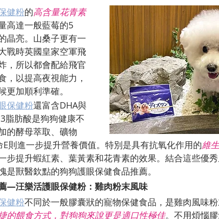
保健粉
的
高含量花青素
量高達一般藍莓的5
的晶亮。山桑子更有一
大戰時英國皇家空軍飛
炸，所以都會配給飛官
食，以提高夜視能力，
候更加順利準確。
眼保健粉
還富含DHA與
a-3脂肪酸是狗狗健康不
加的酵母萃取、礦物
命E則進一步提升營養價值。特別是具有抗氧化作用的
維生
一步提升蝦紅素、葉黃素和花青素的效果。結合這些優秀
愧是獸醫欽點的狗狗護眼保健食品推薦。
薦—
汪樂活護眼保健粉
：雞肉粉末風味
保健粉
不同於一般膠囊狀的寵物保健食品，是雞肉風味粉
捷的餵食方式，對狗狗來說更是適口性極佳
。不用煩惱膠