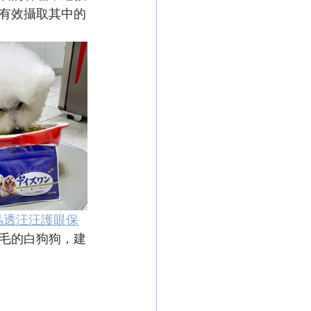
有效攝取其中的
晶透汪汪護眼保
毛的白狗狗，建