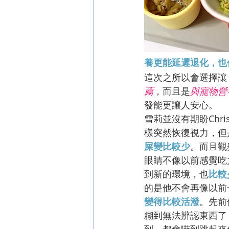
養更能延遲退化，也
這次之所以會選擇讓 C
薦
，而且是
與寵物營
發能更讓人安心。
雪莉並沒有期盼Chr
樣突然恢復視力，但
屎變比較少
。而且觀
眼睛不像以前感覺吃
到新的環境，也
比較
的是他不會再像以前
變得比較活潑
。先前
糊到無法辨認東西了