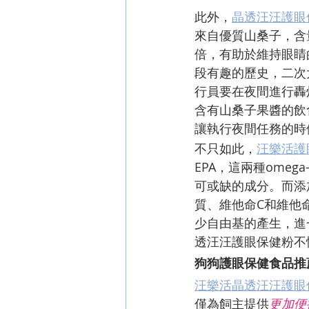
此外，
晶透汪汪護眼
來自優質山桑子，含
倍，有助於維持眼睛
段有趣的歷史，二次
行員要在夜間進行轟
含有山桑子果醬的飲
讓執行夜間任務的時
不只如此，
汪樂活護
EPA，這兩種omeg
可或缺的成分。而添
質、維他命C和維他
少自由基的產生，進
透汪汪護眼保健粉不
狗狗護眼保健食品推
汪樂活晶透汪汪護眼
僅為飼主提供
更加便