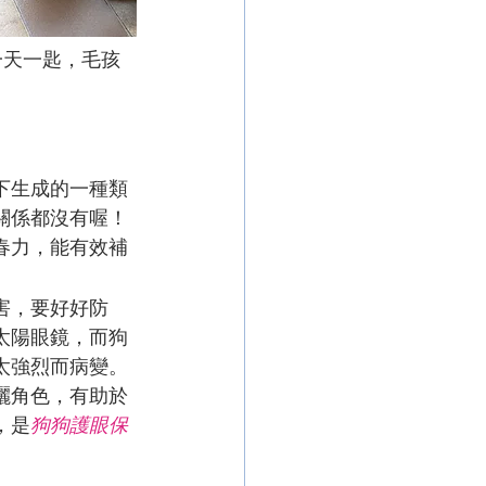
一天一匙，毛孩
下生成的一種類
關係都沒有喔！
春力，能有效補
。
害，要好好防
太陽眼鏡，而狗
太強烈而病變。
曬角色，有助於
，是
狗狗護眼保