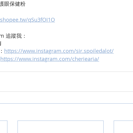
護眼保健粉
s.shopee.tw/qSu3fOI1O
ram 追蹤我：
莉
：
https://www.instagram.com/sir.spoiledalot/
 
https://www.instagram.com/cheriearia/