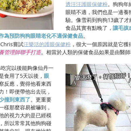
透汪汪護眼保健粉
。狗狗年
眼睛不適，我們也是一邊養
驗。像雪莉到狗狗13歲了才
食品其實有點晚了，
讓毛孩
作為預防狗狗眼睛老化不適保健食品
。
hris嘗試
汪樂活的護眼保健粉
，很大一個原因就是它獲
養管理師聯手打造
。相當於人類的保健食品如果是由醫師
is吃完以後能夠像仙丹一
是食用了5天以後，
眼
察反應，覺得他看東西
力！即便帶他出去玩，
少撞到東西了
。更重要
一樣那麼容易被嚇到，
他的視力大約是已經模
，所以常常其他狗狗碰