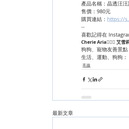
產品名稱：晶透汪汪
售價：980元
購買連結：
https://
--
喜歡記得在 Instag
Cherie Aria🧜🏻‍♀️ 艾雪
狗狗、寵物友善景點
生活、運動、狗狗：
毛孩
最新文章