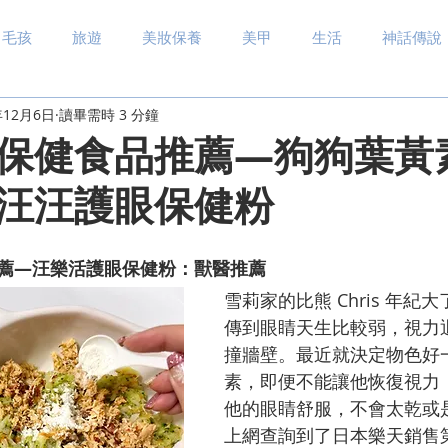
毛孩
旅遊
美妝保養
美甲
生活
神話傳說
年12月6日
讀畢需時 3 分鐘
保健食品推薦—狗狗葉黃
汪汪護眼保健粉
薦—
汪樂活護眼保健粉
：獸醫推薦
雪莉家的比熊 Chris 年紀
傳到眼睛天生比較弱，視力
撞牆壁。最近就決定物色好
素，即便不能讓他恢復視力
他的眼睛舒服，不會太乾或
上網查詢到了日本樂天銷售