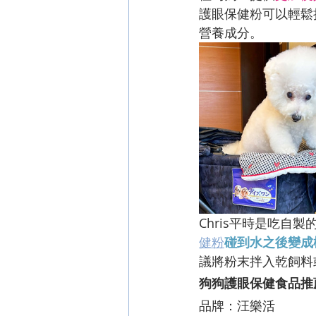
護眼保健粉可以輕鬆
營養成分。
Chris平時是吃
健粉
碰到水之後變成
議將粉末拌入乾飼料
狗狗護眼保健食品推
品牌：汪樂活