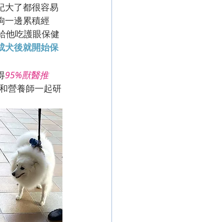
紀大了都很容易
狗一邊累積經
給他吃護眼保健
成犬後就開始保
得
95%獸醫推
和營養師一起研