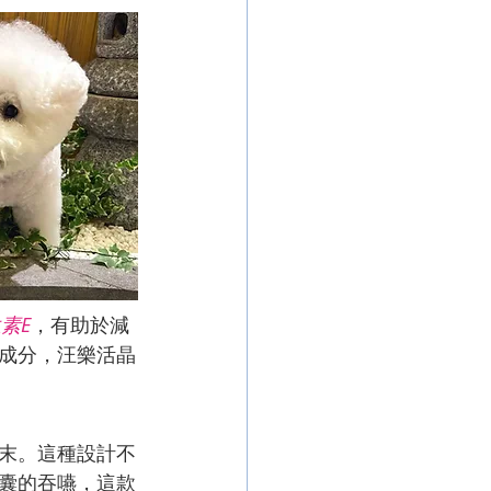
素E
，有助於減
成分，汪樂活晶
末。這種設計不
囊的吞嚥，這款