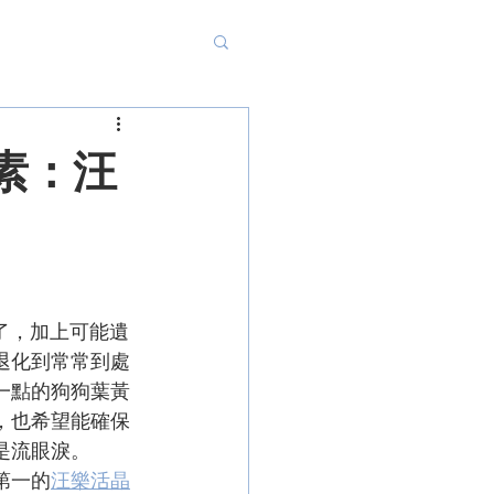
素：汪
大了，加上可能遺
退化到常常到處
一點的狗狗葉黃
，也希望能確保
是流眼淚。
第一的
汪樂活晶