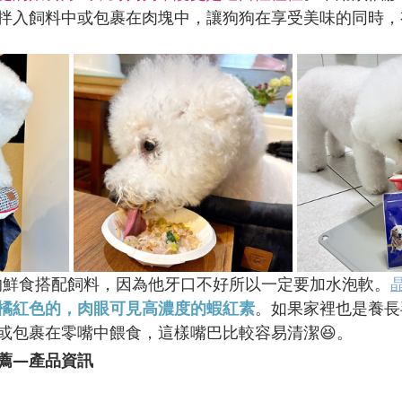
拌入飼料中或包裹在肉塊中，讓狗狗在享受美味的同時，
自製的鮮食搭配飼料，因為他牙口不好所以一定要加水泡軟。
橘紅色的，肉眼可見高濃度的蝦紅素
。如果家裡也是養長
或包裹在零嘴中餵食，這樣嘴巴比較容易清潔😆。
薦—產品資訊