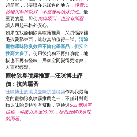
超簡單，只要噴在尿尿過的地方，
靜置15
秒後用擦掉就好，不需要再清水沖洗
。最
重要的是，即使
狗狗舔到，也沒有問題
，
讓人用起來格外安心。
如果在找寵物除臭噴霧推薦，又煩惱家裡
毛孩愛舔東西，這款真的值得一試。
清除
寵物尿味除臭效果不輸化學產品，但安全
性高太多了
。使用後狗狗不再打噴嚏，地
板也不再有怪味，居家空間變得更清爽，
人寵都輕鬆。
寵物除臭噴霧推薦—汪咪博士評
價：抗菌驅蚤
汪咪博士的環境去味抗菌噴霧
作為我最滿
意的寵物除臭噴霧推薦之一，不僅針對寵
物尿味除臭特別有
幫助
，更通過
SGS實驗室
檢驗，抑菌力高達99.9%，從根源解決臭味
的問題
。