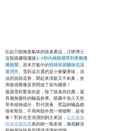
比起只能掩蓋氣味的除臭產品，汪咪博士
這瓶噴霧噴灑後
3–5秒內就能感受到香氣慢
慢散開
，原本空氣中的
怪味和尿騷味也迅
速消失
。雪莉這次選的是小蒼蘭香味，淡
淡的甜甜花香，聞起來清新又不刺鼻，使
用後感覺像是房間放了室內擴香！
最讓雪莉驚喜的是，除了除臭與抗菌，還
具備無藥性的驅蟲效果。噴霧中加入天然
草本植物成分，對付跳蚤、壁蝨和螨蟲都
很有幫助，不用再額外買一堆噴劑，超省
事！對於在意清潔的飼主來說，
這款寵物
除臭噴霧推薦
真的能一瓶多效，徹底解決
寵物尿味除臭與環境清潔的煩惱。