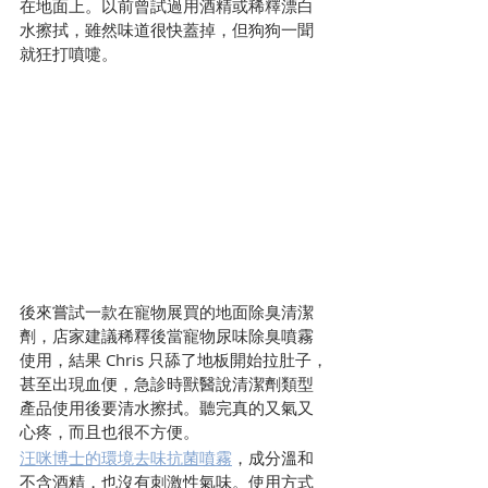
在地面上。以前曾試過用酒精或稀釋漂白
水擦拭，雖然味道很快蓋掉，但狗狗一聞
就狂打噴嚏。
後來嘗試一款在寵物展買的地面除臭清潔
劑，店家建議稀釋後當寵物尿味除臭噴霧
使用，結果 Chris 只舔了地板開始拉肚子，
甚至出現血便，急診時獸醫說清潔劑類型
產品使用後要清水擦拭。聽完真的又氣又
心疼，而且也很不方便。
汪咪博士的環境去味抗菌噴霧
，成分溫和
不含酒精，也沒有刺激性氣味。使用方式