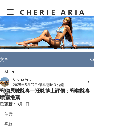
CHERIE ARIA
文章
All
Cherie Aria
All
2025年5月27日
讀畢需時 3 分鐘
寵物尿味除臭—汪咪博士評價：寵物除臭
食記
噴霧推薦
已更新：
下廚
3月1日
健康
毛孩