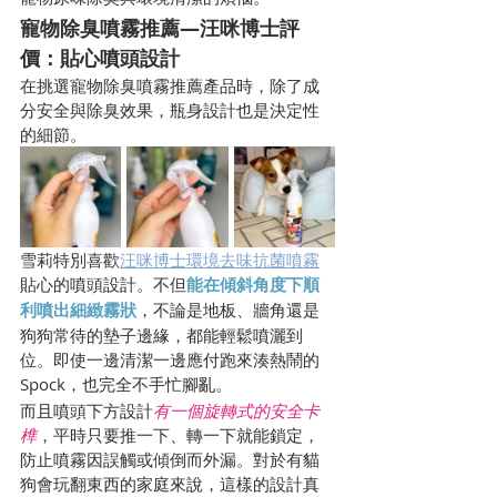
寵物除臭噴霧推薦—汪咪博士評
價：貼心噴頭設計
在挑選寵物除臭噴霧推薦產品時，除了成
分安全與除臭效果，瓶身設計也是決定性
的細節。
雪莉特別喜歡
汪咪博士環境去味抗菌噴霧
貼心的噴頭設計。不但
能在傾斜角度下順
利噴出細緻霧狀
，不論是地板、牆角還是
狗狗常待的墊子邊緣，都能輕鬆噴灑到
位。即使一邊清潔一邊應付跑來湊熱鬧的
Spock，也完全不手忙腳亂。
而且噴頭下方設計
有一個旋轉式的安全卡
榫
，平時只要推一下、轉一下就能鎖定，
防止噴霧因誤觸或傾倒而外漏。對於有貓
狗會玩翻東西的家庭來說，這樣的設計真