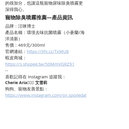
的很加分，也讓這瓶寵物尿味除臭噴霧更
深得我心。
寵物除臭噴霧推薦—產品資訊
品牌：汪咪博士
產品名稱：環境去味抗菌噴霧（小蒼蘭/海
洋清新）
售價：469元/300ml
官網連結：
https://lihi.cc/TxMU8
蝦皮商城：
https://s.shopee.tw/50MmVGRZ91
--
喜歡記得在 Instagram 追蹤我：
Cherie Aria🧜🏻‍♀️ 艾雪莉
狗狗、寵物友善景點：
https://www.instagram.com/sir.spoiledal
ot/
生活、運動、狗狗： 
https://www.instagram.com/cheriearia/
毛孩