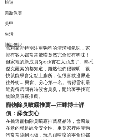
旅遊
美妝保養
美甲
生活
神話傳說
雪莉家裡特別注重狗狗的清潔和氣味，家
裡有客人都常常驚嘆竟然完全沒有狗味！
但家裡的新成員Spock實在太頑皮了。熟悉
傑克羅素的都知道，雖然他們很聰明，很
快就能學會定點上廁所，但很喜歡邊尿邊
往外衝... 興奮、分心第一名。害得雪莉最
近覺得房間有時候會臭臭，開始著手找寵
物除臭噴霧推薦。
寵物除臭噴霧推薦—汪咪博士評
價：舔食安心
在挑選寵物除臭噴霧推薦產品時，雪莉最
在意的就是舔食安全性。畢竟家裡兩隻狗
狗常常舔到地板，玩具跟啃咬的零食也都