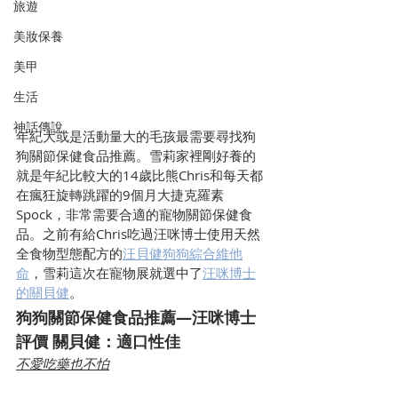
旅遊
美妝保養
美甲
生活
神話傳說
年紀大或是活動量大的毛孩最需要尋找狗
狗關節保健食品推薦。雪莉家裡剛好養的
就是年紀比較大的14歲比熊Chris和每天都
在瘋狂旋轉跳躍的9個月大捷克羅素
Spock，非常需要合適的寵物關節保健食
品。之前有給Chris吃過汪咪博士使用天然
全食物型態配方的
汪貝健狗狗綜合維他
命
，雪莉這次在寵物展就選中了
汪咪博士
的關貝健
。
狗狗關節保健食品推薦—汪咪博士
評價 關貝健：適口性佳
不愛吃藥也不怕