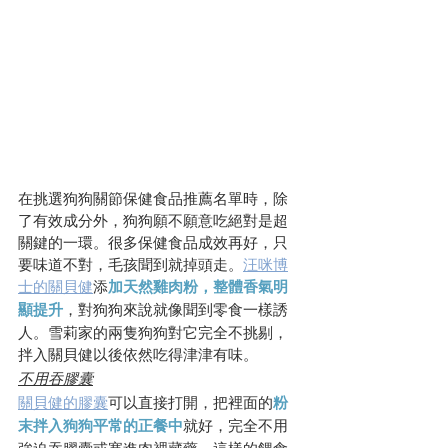
在挑選狗狗關節保健食品推薦名單時，除
了有效成分外，狗狗願不願意吃絕對是超
關鍵的一環。很多保健食品成效再好，只
要味道不對，毛孩聞到就掉頭走。
汪咪博
士的關貝健
添
加天然雞肉粉，整體香氣明
顯提升
，對狗狗來說就像聞到零食一樣誘
人。雪莉家的兩隻狗狗對它完全不挑剔，
拌入關貝健以後依然吃得津津有味。
不用吞膠囊
關貝健的膠囊
可以直接打開，把裡面的
粉
末拌入狗狗平常的正餐中
就好，完全不用