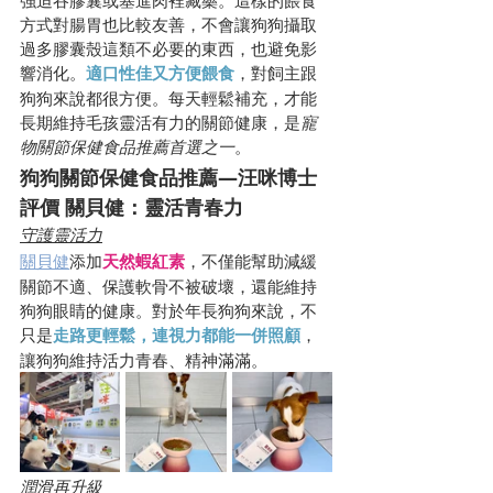
強迫吞膠囊或塞進肉裡藏藥。這樣的餵食
方式對腸胃也比較友善，不會讓狗狗攝取
過多膠囊殼這類不必要的東西，也避免影
響消化。
適口性佳又方便餵食
，對飼主跟
狗狗來說都很方便。每天輕鬆補充，才能
長期維持毛孩靈活有力的關節健康，是
寵
物關節保健食品推薦首選之一
。
狗狗關節保健食品推薦—汪咪博士
評價 關貝健：靈活青春力
守護靈活力
關貝健
添加
天然蝦紅素
，不僅能幫助減緩
關節不適、保護軟骨不被破壞，還能維持
狗狗眼睛的健康。對於年長狗狗來說，不
只是
走路更輕鬆，連視力都能一併照顧
，
讓狗狗維持活力青春、精神滿滿。
潤滑再升級