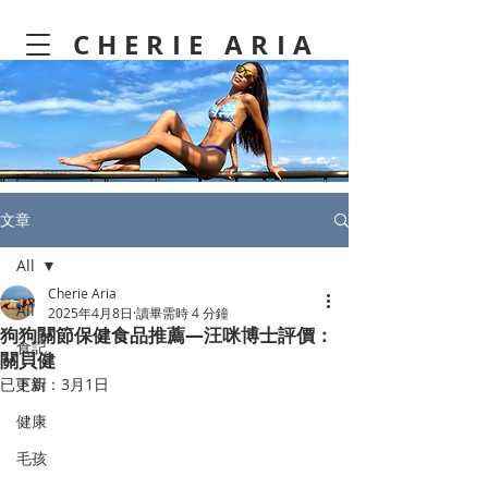
CHERIE ARIA
文章
All
Cherie Aria
All
2025年4月8日
讀畢需時 4 分鐘
狗狗關節保健食品推薦—汪咪博士評價：
食記
關貝健
已更新：
下廚
3月1日
健康
毛孩