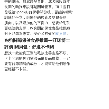
害的風險。對處於發育期、成犬階段或年
長期的狗狗來說都是關鍵營養。而且雪莉
發現給Spock好好保養關節後，更能夠輕鬆
訓練他坐立，鍛鍊他的後背及雙腿骨胳、
肌肉，以及增加他的平衡力。想要給毛孩
更穩健的支撐，狗狗關節保健食品推薦絕
對不能錯過專業、安心又有效的
關貝健
。
狗狗關節保健食品推薦—汪咪博士
評價 關貝健：舒適不卡關
想找一款能真正幫助毛孩改善走路不順、
卡卡問題的狗狗關節保健食品推薦，一定
要有關節潤滑的成分，才能幫助他們動作
更輕鬆不卡關。