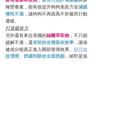
種營養素，能有效提升狗狗免疫力並
減緩
慢性不適
，讓狗狗不再因爲不舒服而行動
遲緩。
打造吸收力
另外還有來自美國的
絲蘭萃取物
，不只能
緩解不適，還
有助於改善吸收效率
，讓保
健成分能真正進入關節發揮效果。
關貝健
從潤滑、舒緩到吸收全面照顧
，絕對是值
得信賴的狗狗關節保健食品推薦。
狗狗關節保健食品推薦—產品資訊
品牌：汪咪博士
產品名稱：關貝健
售價：899元/盒(60顆)
官網連結：
https://lihi.cc/knt9I
蝦皮商城：
https://s.shopee.tw/gCZJLAwmS
--
喜歡記得在 Instagram 追蹤我：
Cherie Aria🧜🏻‍♀️ 艾雪莉