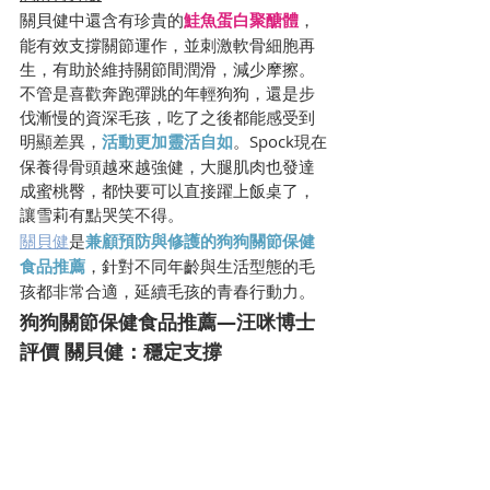
關貝健中還含有珍貴的
鮭魚蛋白聚醣體
，
能有效支撐關節運作，並刺激軟骨細胞再
生，有助於維持關節間潤滑，減少摩擦。
不管是喜歡奔跑彈跳的年輕狗狗，還是步
伐漸慢的資深毛孩，吃了之後都能感受到
明顯差異，
活動更加靈活自如
。Spock現在
保養得骨頭越來越強健，大腿肌肉也發達
成蜜桃臀，都快要可以直接躍上飯桌了，
讓雪莉有點哭笑不得。
關貝健
是
兼顧預防與修護的狗狗關節保健
食品推薦
，針對不同年齡與生活型態的毛
孩都非常合適，延續毛孩的青春行動力。
狗狗關節保健食品推薦—汪咪博士
評價 關貝健：穩定支撐