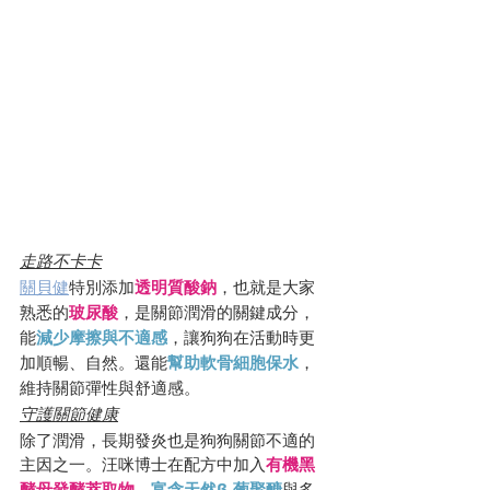
走路不卡卡
關貝健
特別添加
透明質酸鈉
，也就是大家
熟悉的
玻尿酸
，是關節潤滑的關鍵成分，
能
減少摩擦與不適感
，讓狗狗在活動時更
加順暢、自然。還能
幫助軟骨細胞保水
，
維持關節彈性與舒適感。
守護關節健康
除了潤滑，長期發炎也是狗狗關節不適的
主因之一。汪咪博士在配方中加入
有機黑
酵母發酵萃取物
，
富含天然β-葡聚醣
與多