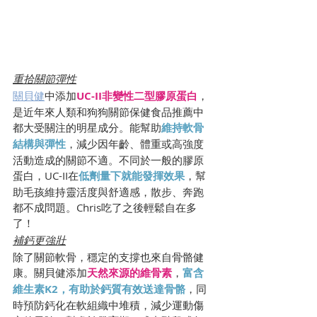
重拾關節彈性
關貝健
中添加
UC-II非變性二型膠原蛋白
，
是近年來人類和狗狗關節保健食品推薦中
都大受關注的明星成分。能幫助
維持軟骨
結構與彈性
，減少因年齡、體重或高強度
活動造成的關節不適。不同於一般的膠原
蛋白，UC-II在
低劑量下就能發揮效果
，幫
助毛孩維持靈活度與舒適感，散步、奔跑
都不成問題。Chris吃了之後輕鬆自在多
了！
補鈣更強壯
除了關節軟骨，穩定的支撐也來自骨骼健
康。關貝健添加
天然來源的維骨素
，
富含
維生素K2，有助於鈣質有效送達骨骼
，同
時預防鈣化在軟組織中堆積，減少運動傷