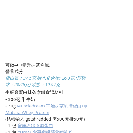
可做400毫升抹茶拿鐵。
營養成分
蛋白質：37.5克 碳水化合物: 26.3克 (淨碳
水：20.46克) 油脂：12.97克
生酮高蛋白抹茶拿鐵食譜材料:
- 300毫升 牛奶
- 30g 
Muscledream 宇治抹茶乳清蛋白Uji 
Matcha Whey Protein
(結帳輸入 getshredded 滿500元折50元)
- 1 包 
蜜露珂娜膠原蛋白
- 1 包 
burner 食事纖纖膳食纖維粉