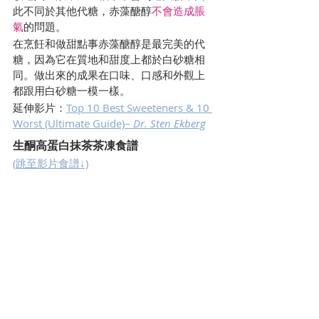
此不同於其他代糖，赤藻醣醇
不會造成脹
氣
的問題。
在烹飪和做甜點事赤藻醣醇是最完美的代
糖，因為它在質地和甜度上都於白砂糖相
同。做出來的成果在口味、口感和外觀上
都跟用白砂糖一模一樣。
延伸影片：
Top 10 Best Sweeteners & 10 
Worst (Ultimate Guide)– 
Dr. Sten Ekberg
生酮高蛋白抹茶茶凍食譜
(跳至影片食譜↓)