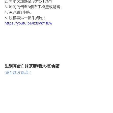
2. 開小火加熱至 80°C/176°F
3. 均勻的倒至3個布丁模型或是碗。
4. 冰冰箱1小時。
5. 脱模再淋一點牛奶吃！
https://youtu.be/IzfsVkf1fBw
生酮高蛋白抹茶麻糬(大福)食譜
(跳至影片食譜↓)