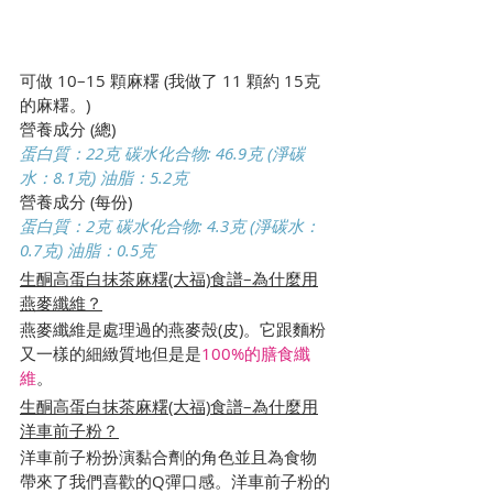
可做 10–15 顆麻糬 (我做了 11 顆約 15克
的麻糬。)
營養成分 (總)
蛋白質：22克 碳水化合物: 46.9克 (淨碳
水：8.1克) 油脂：5.2克
營養成分 (每份)
蛋白質：2克 碳水化合物: 4.3克 (淨碳水：
0.7克) 油脂：0.5克
生酮高蛋白抹茶麻糬(大福)食譜–為什麼用
燕麥纖維？
燕麥纖維是處理過的燕麥殼(皮)。它跟麵粉
又一樣的細緻質地但是是
100%的膳食纖
維
。
生酮高蛋白抹茶麻糬(大福)食譜–為什麼用
洋車前子粉？
洋車前子粉扮演黏合劑的角色並且為食物
帶來了我們喜歡的Q彈口感。洋車前子粉的