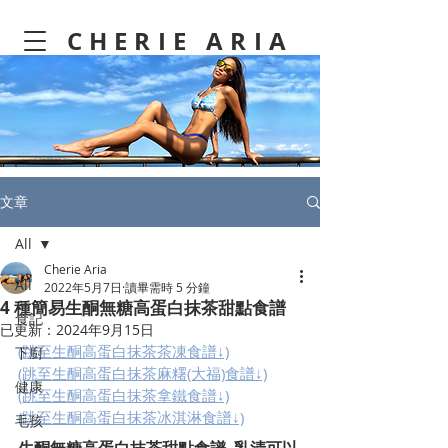
CHERIE ARIA
文章
All
Cherie Aria
All
2022年5月7日
讀畢需時 5 分鐘
4 種簡易生酮無糖高蛋白抹茶甜點食譜
食記
已更新：
2024年9月15日
(跳至生酮高蛋白抹茶茶凍食譜↓)
下廚
(跳至生酮高蛋白抹茶麻糬(大福)食譜↓)
健康
(跳至生酮高蛋白抹茶拿鐵食譜↓)
(跳至生酮高蛋白抹茶冰淇淋食譜↓)
毛孩