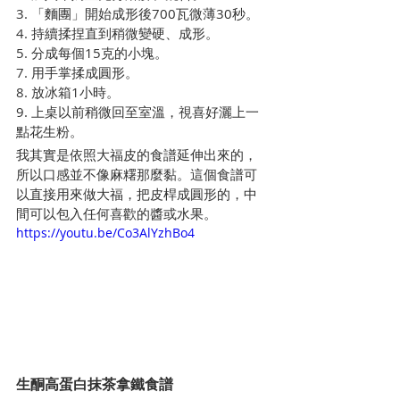
3. 「麵團」開始成形後700瓦微薄30秒。
4. 持續揉捏直到稍微變硬、成形。
5. 分成每個15克的小塊。
7. 用手掌揉成圓形。
8. 放冰箱1小時。
9. 上桌以前稍微回至室溫，視喜好灑上一
點花生粉。
我其實是依照大福皮的食譜延伸出來的，
所以口感並不像麻糬那麼黏。這個食譜可
以直接用來做大福，把皮桿成圓形的，中
間可以包入任何喜歡的醬或水果。
https://youtu.be/Co3AlYzhBo4
生酮高蛋白抹茶拿鐵食譜