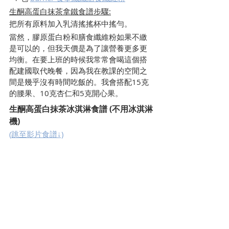
生酮高蛋白抹茶拿鐵食譜步驟:
把所有原料加入乳清搖搖杯中搖勻。
當然，膠原蛋白粉和膳食纖維粉如果不繳
是可以的，但我天價是為了讓營養更多更
均衡。在要上班的時候我常常會喝這個搭
配建國取代晚餐，因為我在教課的空閒之
間是幾乎沒有時間吃飯的。我會搭配15克
的腰果、10克杏仁和5克開心果。
生酮高蛋白抹茶冰淇淋食譜 (不用冰淇淋
機)
(跳至影片食譜↓)