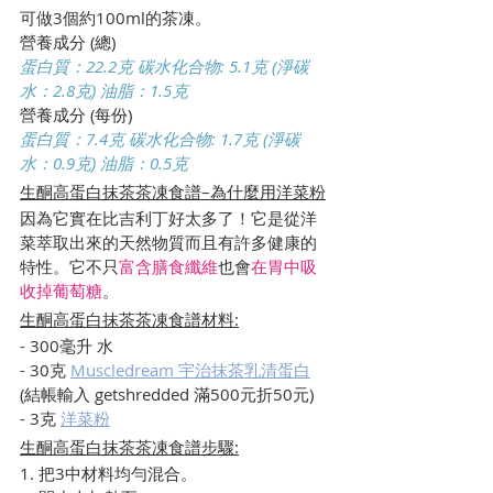
可做3個約100ml的茶凍。
營養成分 (總)
蛋白質：22.2克 碳水化合物: 5.1克 (淨碳
水：2.8克) 油脂：1.5克
營養成分 (每份)
蛋白質：7.4克 碳水化合物: 1.7克 (淨碳
水：0.9克) 油脂：0.5克
生酮高蛋白抹茶茶凍食譜–為什麼用洋菜粉
因為它實在比吉利丁好太多了！它是從洋
菜萃取出來的天然物質而且有許多健康的
特性。它不只
富含膳食纖維
也會
在胃中吸
收掉葡萄糖
。
生酮高蛋白抹茶茶凍食譜材料:
- 300毫升 水
- 30克 
Muscledream 宇治抹茶乳清蛋白
(結帳輸入 getshredded 滿500元折50元)
- 3克 
洋菜粉
生酮高蛋白抹茶茶凍食譜步驟:
1. 把3中材料均勻混合。