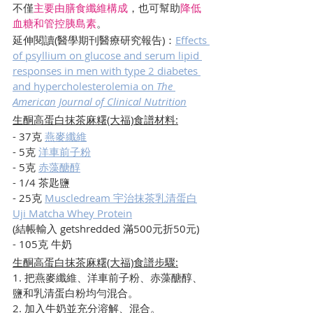
不僅
主要由膳食纖維構成
，也可幫助
降低
血糖和管控胰島素
。
延伸閱讀(醫學期刊醫療研究報告)：
Effects 
of psyllium on glucose and serum lipid 
responses in men with type 2 diabetes 
and hypercholesterolemia on 
The 
American Journal of Clinical Nutrition
生酮高蛋白抹茶麻糬(大福)食譜材料:
- 37克 
燕麥纖維
- 5克 
洋車前子粉
- 5克 
赤藻醣醇
- 1/4 茶匙鹽
- 25克 
Muscledream 宇治抹茶乳清蛋白
Uji Matcha Whey Protein
(結帳輸入 getshredded 滿500元折50元)
- 105克 牛奶
生酮高蛋白抹茶麻糬(大福)食譜步驟:
1. 把燕麥纖維、洋車前子粉、赤藻醣醇、
鹽和乳清蛋白粉均勻混合。
2. 加入牛奶並充分溶解、混合。