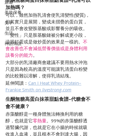
生酮無糖高蛋白抹茶甜點食譜–乳清可以
旅遊
加熱嗎？
美妝保養
可以，雖然加熱乳清會使乳清變性(變質)，
但其實只是展開，變成未摺疊的蛋白質，
美甲
並且不會改變胺基酸或影響養分的吸收。
生活
「變性」只是胺基酸鏈被分解成更小段，
這跟打蛋或是做炒蛋的效果是一樣的。
不
神話傳說
會改善也不會減低營養價值或是身體利用
該養分的能力
。
大部分的乳清廠商會建議不要用熱水沖泡
只是因為較高的溫度可能讓乳清蛋白粉變
的比較難以溶解，使得乳清結塊。
延伸閱讀：
Can I Heat Whey Protein–
Frankie Smith on 
livestrong.com
生酮無糖高蛋白抹茶甜點食譜–代糖會不
會不健康？
赤藻醣醇是一種身體無法轉換利用的糖
醇，也就是它
零熱量
。99%的赤藻醣醇透
過腎臟代謝，也就是它在小腸的時候就吸
收進入血液，並且根本不會到達大腸，因