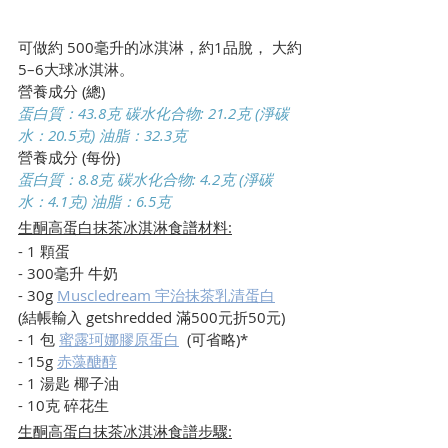
可做約 500毫升的冰淇淋，約1品脫， 大約
5–6大球冰淇淋。
營養成分 (總)
蛋白質：43.8克 碳水化合物: 21.2克 (淨碳
水：20.5克) 油脂：32.3克
營養成分 (每份)
蛋白質：8.8克 碳水化合物: 4.2克 (淨碳
水：4.1克) 油脂：6.5克
生酮高蛋白抹茶冰淇淋食譜材料:
- 1 顆蛋
- 300毫升 牛奶
- 30g 
Muscledream 宇治抹茶乳清蛋白
(結帳輸入 getshredded 滿500元折50元)
- 1 包 
蜜露珂娜膠原蛋白
  (可省略)*
- 15g 
赤藻醣醇
- 1 湯匙 椰子油
- 10克 碎花生
生酮高蛋白抹茶冰淇淋食譜步驟: