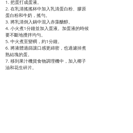
1. 把蛋打成蛋液。
2. 在乳清搖搖杯中加入乳清蛋白粉、膠原
蛋白粉和牛奶，搖勻。
3. 將乳清倒入鍋中混入赤藻醣醇。
4. 小火煮1分鐘並加入蛋液。加蛋液的時候
要不斷地攪拌均勻。
5. 中火煮至變稠，約1分鐘。
6. 將液體過篩讓口感更綿密，也過濾掉煮
熟結塊的蛋。
7. 移到果汁機貨食物調理機中，加入椰子
油和花生碎片。
8. 打至滑順並均勻混合，約1分鐘。
9. 移至可冷凍的容器當中，用保鮮膜把起
來再蓋蓋子，隔絕空氣。 
10. 冰冰箱2 小時*(請見注意事項) 在冰冰
櫃 4 自傲是就可以吃囉！
生酮高蛋白抹茶冰淇淋食譜注意事項：
我加一包膠原蛋白不只是為了要補充
美顏和顧關節，也是因為我覺得蜜露
珂娜的膠原蛋白有一股類似牛奶、鈣