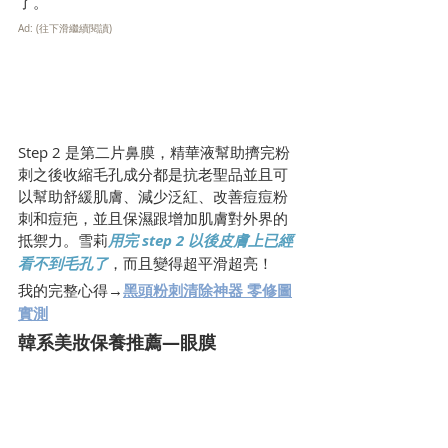
了。
Ad: (往下滑繼續閱讀)
Step 2 是第二片鼻膜，精華液幫助擠完粉
刺之後收縮毛孔成分都是抗老聖品並且可
以幫助舒緩肌膚、減少泛紅、改善痘痘粉
刺和痘疤，並且保濕跟增加肌膚對外界的
抵禦力。雪莉
用完 step 2 以後皮膚上已經
看不到毛孔了
，而且變得超平滑超亮！
我的完整心得→
黑頭粉刺清除神器 零修圖
實測
韓系美妝保養推薦—眼膜