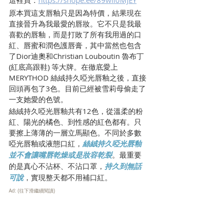
原本買這支唇釉只是因為特價，結果現在
直接晉升為我最愛的唇妝。它不只是我最
喜歡的唇釉，而是打敗了所有我用過的口
紅、唇蜜和潤色護唇膏，其中當然也包含
了Dior迪奧和Christian Louboutin 魯布丁
(紅底高跟鞋) 等大牌。在徹底愛上
MERYTHOD 絲絨持久啞光唇釉之後，直接
回頭再包了3色。目前已經被雪莉母偷走了
一支她愛的色號。
絲絨持久啞光唇釉共有12色，從溫柔的粉
紅、陽光的橘色、到性感的紅色都有。只
要擦上薄薄的一層立馬顯色。不同於多數
啞光唇釉或液態口紅，
絲絨持久啞光唇釉
並不會讓嘴唇乾燥或是妝容乾裂
。最重要
的是真心不沾杯、不沾口罩，
持久到無話
可說
，實現整天都不用補口紅。
Ad: (往下滑繼續閱讀)