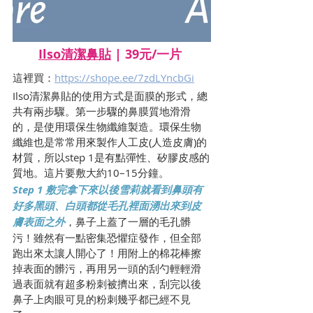
Ilso清潔鼻貼
 | 39元/一片
這裡買：
https://shope.ee/7zdLYncbGi
Ilso清潔鼻貼的使用方式是面膜的形式，總
共有兩步驟。第一步驟的鼻膜質地滑滑
的，是使用環保生物纖維製造。環保生物
纖維也是常常用來製作人工皮(人造皮膚)的
材質，所以step 1是有點彈性、矽膠皮感的
質地。這片要敷大約10–15分鐘。
Step 1 敷完拿下來以後雪莉就看到鼻頭有
好多黑頭、白頭都從毛孔裡面湧出來到皮
膚表面之外
，鼻子上蓋了一層的毛孔髒
污！雖然有一點密集恐懼症發作，但全部
跑出來太讓人開心了！用附上的棉花棒擦
掉表面的髒污，再用另一頭的刮勺輕輕滑
過表面就有超多粉刺被擠出來，刮完以後
鼻子上肉眼可見的粉刺幾乎都已經不見