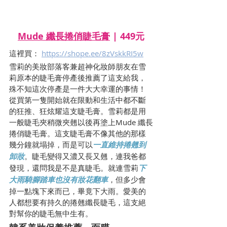
Mude 纖長捲俏睫毛膏
 | 449元
這裡買： 
https://shope.ee/8zVskkRI5w
雪莉的美妝部落客兼超神化妝師朋友在雪
莉原本的睫毛膏停產後推薦了這支給我，
殊不知這次停產是一件大大幸運的事情！
從買第一隻開始就在限動和生活中都不斷
的狂推、狂炫耀這支睫毛膏。雪莉都是用
一般睫毛夾稍微夾翹以後再塗上Mude 纖長
捲俏睫毛膏。這支睫毛膏不像其他的那樣
幾分鐘就塌掉，而是可以
一直維持捲翹到
卸妝
。睫毛變得又濃又長又翹，連我爸都
發現，還問我是不是真睫毛。就連雪莉
下
大雨騎腳踏車也沒有妝花翻車
，但多少會
掉一點塊下來而已，畢竟下大雨。愛美的
人都想要有持久的捲翹纖長睫毛，這支絕
對幫你的睫毛無中生有。