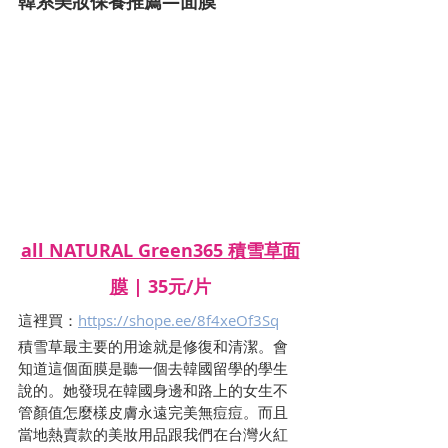
韓系美妝保養推薦—面膜
all NATURAL Green365 積雪草面
膜
 | 35元/片
這裡買：
https://shope.ee/8f4xeOf3Sq
積雪草最主要的用途就是修復和清潔。會
知道這個面膜是聽一個去韓國留學的學生
說的。她發現在韓國身邊和路上的女生不
管顏值怎麼樣皮膚永遠完美無痘痘。而且
當地熱賣款的美妝用品跟我們在台灣火紅