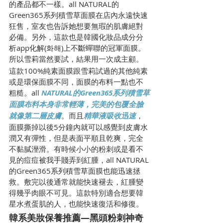
的產品都不一樣。all NATURAL的
Green365系列積雪草面膜在店內永遠快速
狂售，室友也告訴她想要無瑕的肌膚絕對
必備。另外，這款也是韓國化妝品成分分
析app化解(화해)上不斷蟬聯的冠軍面膜。
所以雪莉當然要試，結果用一次成主顧。
這款100%純素面膜跟雪莉試過的其他純素
或是環保面膜不同，面膜的布料一點也不
粗糙。all 
NATURAL的Green365系列積雪草
面膜布料本身非常輕薄，完美的包覆全臉
就像第二層皮膚
。而且
精華液吸收迅速
，
面膜撕掉以後5分鐘內就可以感覺到皮膚水
潤又有彈性，但是表面平順且乾爽，完全
不黏膩溼滑。有時候小小的粉刺或是看不
見的痘痘被我手賤弄到紅腫，all NATURAL
的Green365系列積雪草面膜也能迅速拯
救。敷完以後通常就能快速褪去，紅腫變
得幾乎肉眼不可見。這款特別適合想要韓
星水煮蛋肌的人，也能快速復活和修復。
韓系美妝保養推薦—黑頭粉刺神奇