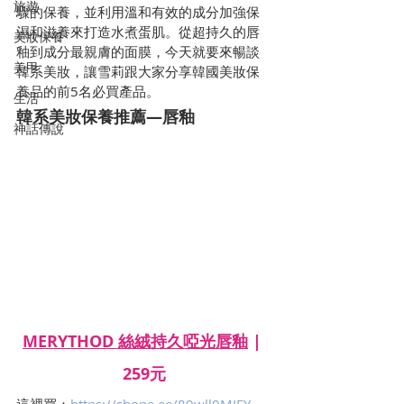
旅遊
驟的保養，並利用溫和有效的成分加強保
濕和滋養來打造水煮蛋肌。從超持久的唇
美妝保養
釉到成分最親膚的面膜，今天就要來暢談
美甲
韓系美妝，讓雪莉跟大家分享韓國美妝保
養品的前5名必買產品。
生活
韓系美妝保養推薦—唇釉
神話傳說
MERYTHOD 絲絨持久啞光唇釉
 | 
259元
這裡買：
https://shope.ee/89wll0MJEY