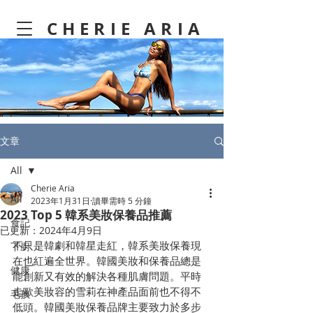
CHERIE ARIA
文章
All
Cherie Aria
All
2023年1月31日
讀畢需時 5 分鐘
2023 Top 5 韓系美妝保養品推薦
食記
已更新：
2024年4月9日
不只是韓劇和韓星走紅，韓系美妝保養現
下廚
在也紅遍全世界。韓國美妝和保養品總是
健康
能創新又有效的解決各種肌膚問題。平時
走歐美妝容的雪莉在神產品面前也不得不
毛孩
低頭。韓國美妝保養品牌主要致力於多步