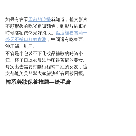
如果有在看
雪莉的吃播
就知道，整支影片
不顧形象的吃喝還吸麵條，到影片結束的
時候唇釉依然完好持妝。
點這裡看雪莉一
整天不補口紅的實測
，中間還有吃東西、
沖牙齒、刷牙。
不管是小包裝不下化妝品補妝的時尚小
妞、杯子口罩衣服沾唇印很苦惱的美女、
每次出去需要打斷行程補口紅的女友，這
支都能美美的幫大家解決所有唇妝困擾。
韓系美妝保養推薦—睫毛膏