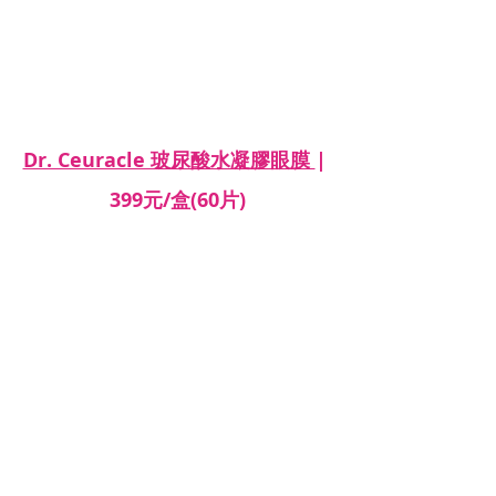
Dr. Ceuracle 玻尿酸水凝膠眼膜 
| 
399元/盒(60片)
這裡買：
https://shope.ee/7f1lHcX5Yw
在用這款眼膜以前，我本來也是買同樣
韓
國的JM Solution 眼膜
，價格便宜很多，一
盒同樣60片才199，但比較下來還是Dr. 
Ceuracle好用。一盒60片，平均下來敷一
次20元也算是便宜的眼部保養。
Dr. Ceuracle是韓國的皮膚科品牌，這款
眼
膜是果凍狀的質地
，拿起來一片非常薄，
大約是一般眼膜的1/2，
敷起來更為服貼
。
除了
6種玻尿酸加強保濕
之外，玻尿酸水凝
膠眼膜還添加了泛醇和果聚糖。泛醇也是