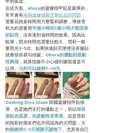
甲的弧度。
在這方面，
ohora
的凝膠指甲貼是最厚的，
常常會有
兩側邊緣很難完整貼合的問題
，
需要花很多時間用力壓緊和調整，導致雪
莉大約需要用
半個小時到1個小時才能完美
的貼完
，沒有達到省時間的效果。因為比
較厚，照光時間也需要比較久，雪莉一般
要照光3–5次。如果快速貼完便便沒有服貼
就會很容易勾頭髮。
Ohora的優點則是黏
性夠強
，就算指腹不小心碰到膠面還是可
以用。
大約可以維持7–10天
。
Dashing Diva Glaze
 韓國凝膠指甲貼很
薄，也是她們主打的優點之一，所以
很容
易貼合弧度，但是黏性非常差
。這是雪莉
的指彩好朋友們也共同認為的大問題，大
約
能維持2–3天就謝天謝地了
。尤其有自己