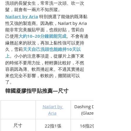
洗頭的長髮女生，常常洗一次頭、吹一次
髮，就會有一兩片不知所蹤。
Nailart by Aria
 特別挑選了能做的既薄黏
性又強的製造商。因為軟，Nailart by Aria 
能非常完美服貼甲面，也很好貼，雪莉自
己使用
大約10–20分鐘就能完成
。不會有邊
緣翹起來的狀況，再加上黏性強可以更持
久，雪莉
天天自己洗頭也能維持10天以
上
。小小的注意事項是，從膠片上撕下來
的時候不要用力扯，輕輕撕比較好，不然
容易因為薄、軟而捲起來。不過其實捲起
來也完全不影響，軟軟的，攤開就可以
了。
韓國凝膠指甲貼推薦—尺寸
Nailart by 
Dashing Diva 
Aria
(Glaze)
​尺寸
​22指1張
​16指2張