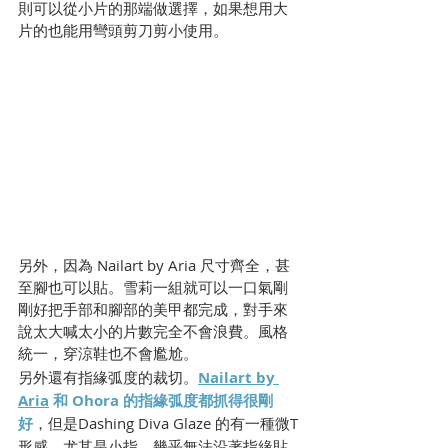
則可以從小片的那端做選擇，如果想用大
片的也能用彎頭剪刀剪小使用。
另外，因為 Nailart by Aria 尺寸齊全，甚
至腳也可以貼。雪莉一組就可以一口氣剛
剛好把手部和腳部的美甲都完成，對手來
說太大喊太小的片數完全不會浪費。風格
統一，穿涼鞋也不會尷尬。
另外還有指緣弧度的裁切。
Nailart by 
Aria
 和 Ohora 的指緣弧度都抓得很剛
好
，但是Dashing Diva Glaze 的有一種微T
形感，尤其是小指，幾乎無法沿著指緣貼