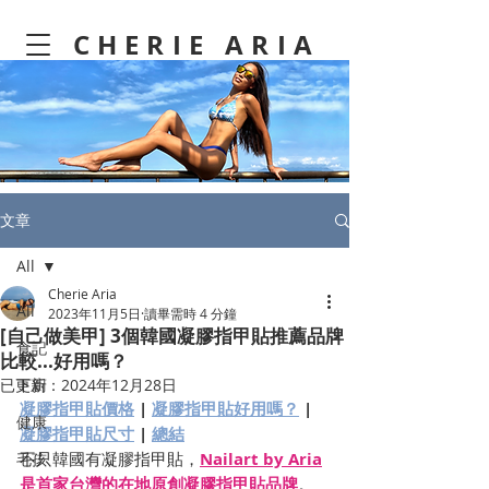
CHERIE ARIA
文章
All
Cherie Aria
All
2023年11月5日
讀畢需時 4 分鐘
[自己做美甲] 3個韓國凝膠指甲貼推薦品牌
食記
比較...好用嗎？
已更新：
下廚
2024年12月28日
凝膠指甲貼價格
 | 
凝膠指甲貼好用嗎？
 | 
健康
凝膠指甲貼尺寸
 | 
總結
不只韓國有凝膠指甲貼，
Nailart by Aria
毛孩
是首家台灣的在地原創凝膠指甲貼品牌
。