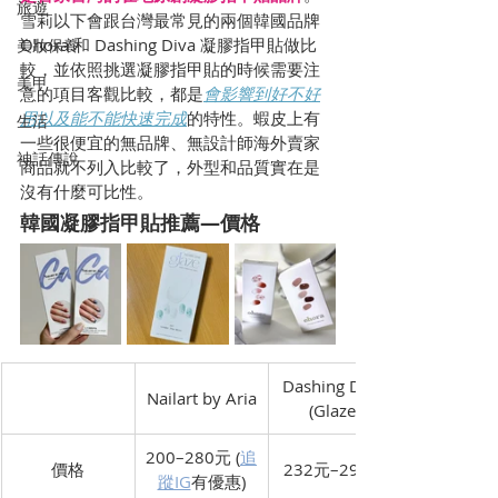
旅遊
雪莉以下會跟台灣最常見的兩個韓國品牌 
Ohora 和 Dashing Diva 凝膠指甲貼做比
美妝保養
較，並依照挑選凝膠指甲貼的時候需要注
美甲
意的項目客觀比較，都是
會影響到好不好
用以及能不能快速完成
的特性。蝦皮上有
生活
一些很便宜的無品牌、無設計師海外賣家
神話傳說
商品就不列入比較了，外型和品質實在是
沒有什麼可比性。
韓國凝膠指甲貼推薦—價格
Dashing Diva 
Nailart by Aria
(Glaze)
200–280元 (
追
價格
232元–299元​
蹤IG
有優惠)