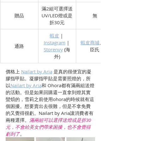
滿2組可選擇送
贈品
UV/LED燈或是
無
折30元
蝦皮
 | 
Instagram
 | 
蝦皮商城
、屈
​通路
Storenvy
 (海
臣氏
外)
價格上 
Nailart by Aria
 是真的很便宜的凝
膠指甲貼。凝膠指甲貼是需要照燈的，所
以
Nailart by Aria
和 Ohora都有滿兩組送燈
的活動。但是如果回購還一直拿到燈其實
蠻煩的，雪莉之前使用ohora的時候就有這
個困擾。想要賣出去很難，但是不拿免費
的又覺得很虧。Nailart by Aria讓消費者有
兩種選擇。
滿兩組可以選擇送燈或是折30
元，不會給美女們帶來困擾，也不會覺得
虧到了
。