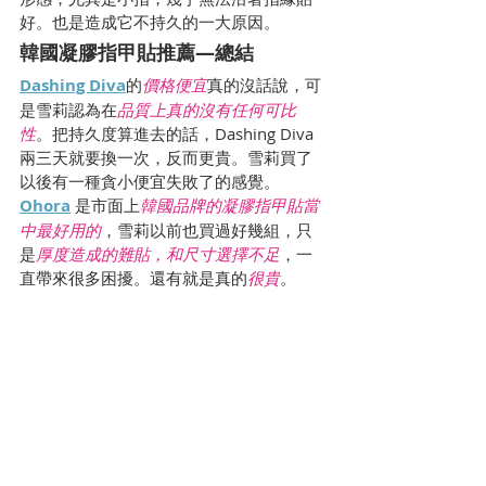
好。也是造成它不持久的一大原因。
韓國凝膠指甲貼推薦—總結
Dashing Diva
的
價格便宜
真的沒話說，可
是雪莉認為
在
品質上真的沒有任何可比
性
。把持久度算進去的話，Dashing Diva 
兩三天就要換一次，反而更貴。雪莉買了
以後有一種貪小便宜失敗了的感覺。
Ohora
 是市面上
韓國品牌的凝膠指甲貼當
中最好用的
，雪莉以前也買過好幾組，只
是
厚度造成的難貼，和尺寸選擇不足
，一
直帶來很多困擾。還有就是真的
很貴
。