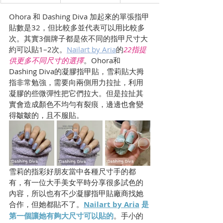
Ohora 和 Dashing Diva 加起來的單張指甲
貼數是32，但比較多並代表可以用比較多
次。其實3個牌子都是依不同的指甲尺寸大
約可以貼1–2次。
Nailart by Aria
的
22指提
供更多不同尺寸的選擇
。Ohora和 
Dashing Diva的凝膠指甲貼，雪莉貼大拇
指非常勉強，需要向兩側用力拉扯，利用
凝膠的些微彈性把它們拉大。但是拉扯其
實會造成顏色不均勻有裂痕，邊邊也會變
得皺皺的，且不服貼。
雪莉的指彩好朋友當中各種尺寸手的都
有，有一位大手美女平時分享很多試色的
內容，所以也有不少凝膠指甲貼廠商找她
合作，但她都貼不了。
Nailart by Aria
 是
第一個讓她有夠大尺寸可以貼的
。手小的