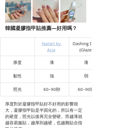
韓國凝膠指甲貼推薦—好用嗎？
​Nailart by 
​Dashing Diva 
Aria
(Glaze)
厚度
薄
薄
​黏性
​強
弱
​照光
60–90秒
60–90秒
厚度對於凝膠指甲貼好不好用的影響很
大，凝膠指甲貼是半固化的，所以有一定
的硬度，照光以後再完全變硬。而越薄就
越容易服貼，越厚則越硬，也越難貼合指