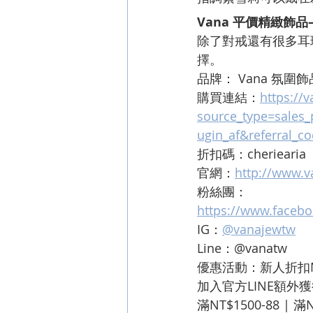
Vana 平價精緻飾
除了對戒還有很多耳
擇。
品牌： Vana 氛圍飾
購買連結：
https://
source_type=sales_p
ugin_af&referral_
折扣碼：cheriearia
官網：
http://www.
粉絲團：
https://www.faceb
IG：
@vanajewtw
Line：@vanatw
優惠活動：新人折扣N
加入官方LINE額外獲
滿NT$1500-88 | 滿N