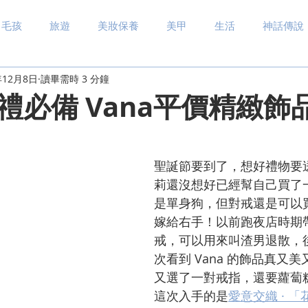
毛孩
旅遊
美妝保養
美甲
生活
神話傳說
年12月8日
讀畢需時 3 分鐘
禮必備 Vana平價精緻飾
聖誕節要到了，想好禮物要
莉還沒想好已經幫自己買了
是單身狗，但對戒還是可以
嫁給右手！以前跑夜店時期
戒，可以用來叫渣男退散，
次看到 Vana 的飾品真又
又選了一對戒指，還要蘿蔔
這次入手的是
愛意交織 · 