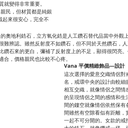
質就變得非常重要。
格親民，但材質都是純銀
莉戴起來很安心，完全不
精選的奧地利鋯石，立方氧化鋯是人工鑽石替代品當中外觀
很難辨認。雖然反射度不如鑽石，但不同於天然鑽石，人
比鑽石來的更白，彌補了反射度上的不足，顯得很閃亮。
適合，價格親民也比較不心疼。
Vana 平價精緻飾品—設計
這次選擇的愛意交織情侶對
名，戒環中央的設計由較細
相互交織，就像情侶之間情
的呈現情侶之間的感情和生
間的鏤空就像情侶依然保有
間雖然有空隙看似有距離，
一起不可分開的。女款的戒