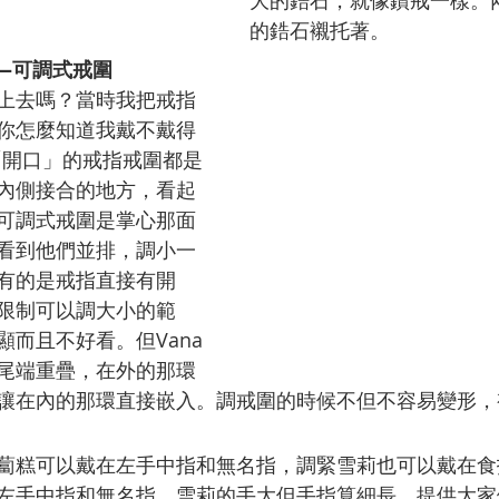
大的鋯石，就像鑽戒一樣。
的鋯石襯托著。
品—可調式戒圍
上去嗎？當時我把戒指
你怎麼知道我戴不戴得
「開口」的戒指戒圍都是
內側接合的地方，看起
可調式戒圍是掌心那面
看到他們並排，調小一
有的是戒指直接有開
限制可以調大小的範
而且不好看。但Vana
尾端重疊，在外的那環
讓在內的那環直接嵌入。調戒圍的時候不但不容易變形，
蔔糕可以戴在左手中指和無名指，調緊雪莉也可以戴在食
左手中指和無名指。雪莉的手大但手指算細長，提供大家