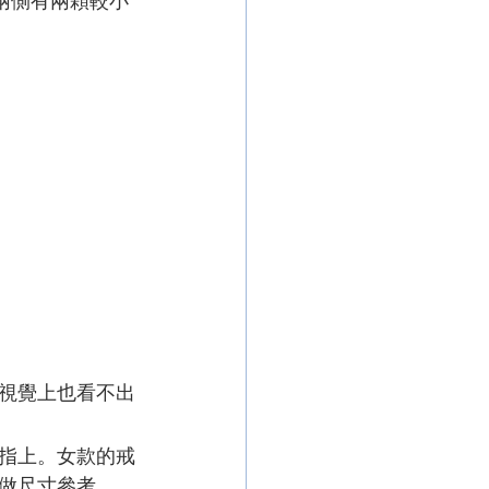
兩側有兩顆較小
視覺上也看不出
指上。女款的戒
做尺寸參考。