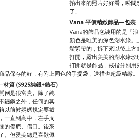
拍出來的照片好好看，瞬間
了。
Vana 平價精緻飾品—包裝
Vana的飾品包裝用的是「
顏色是唯美的深色湖水綠。
鬆緊帶的，拆下來以後上方
打開，露出美美的湖水綠玫
打開就是飾品，戒指分別用
商品保存的好，有附上同色的手提袋，送禮也超級精緻。
材質 (S925純銀+鋯石)
質倒是很富貴。除了純
不鏽鋼之外，任何的其
莉以前被媽媽規定要戴
，一直到高中，左手周
爛的傷疤、傷口。後來
了。但愛美總是喜歡佩