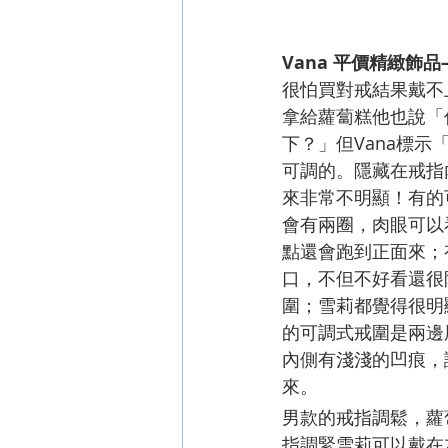
Vana 平價精緻飾
很怕買對戒結果戴不
拿給蘿蔔糕他也說「
下？」但Vana標示
可調的。隱藏在戒指
來非常不明顯！有的
會有兩圈，肉眼可以
點還會跑到正面來；
口，不但不好看還很
圍；雪莉都覺得很明顯
的可調式戒圍是兩邊
內側有淺淺的凹痕，
來。
男款的戒指調鬆，蘿
指調緊雪莉可以戴在