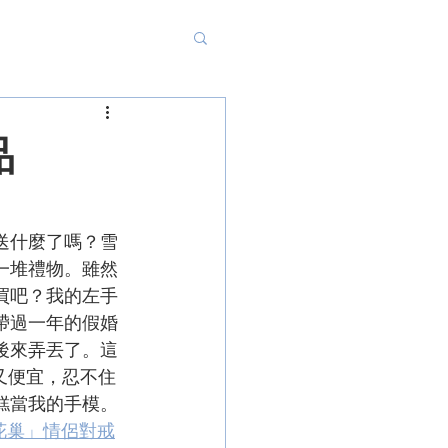
品
送什麼了嗎？雪
一堆禮物。雖然
買吧？我的左手
帶過一年的假婚
後來弄丟了。這
美又便宜，忍不住
糕當我的手模。
「花巢」情侶對戒