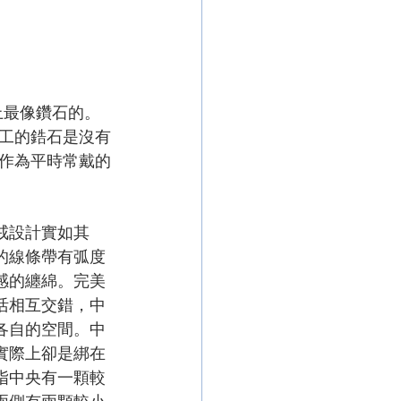
上最像鑽石的。
工的鋯石是沒有
作為平時常戴的
戒設計實如其
的線條帶有弧度
感的纏綿。完美
活相互交錯，中
各自的空間。中
實際上卻是綁在
指中央有一顆較