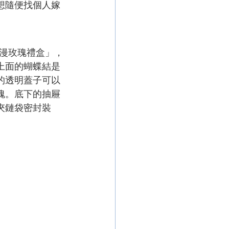
想隨便找個人嫁
浪漫玫瑰禮盒」，
上面的蝴蝶結是
的透明蓋子可以
瑰。底下的抽屜
夾鏈袋密封裝