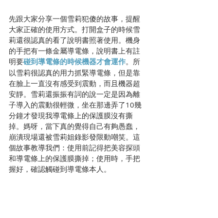
先跟大家分享一個雪莉犯傻的故事，提醒
大家正確的使用方式。打開盒子的時候雪
莉還很認真的看了說明書照著使用。機身
的手把有一條金屬導電條，說明書上有註
明要
碰到導電條的時候機器才會運作
。所
以雪莉很認真的用力抓緊導電條，但是靠
在臉上一直沒有感受到震動，而且機器超
安靜。雪莉還振振有詞的說一定是因為離
子導入的震動很輕微，坐在那邊弄了10幾
分鐘才發現我導電條上的保護膜沒有撕
掉。媽呀，當下真的覺得自己有夠愚蠢，
崩潰現場還被雪莉姐錄影發限動嘲笑。這
個故事教導我們：使用前記得把美容探頭
和導電條上的保護膜撕掉；使用時，手把
握好，確認觸碰到導電條本人。