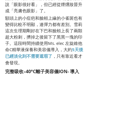
說「眼影很好看」，但已經從煙燻妝晉升
成「亮膚色眼影」了。
額頭上的小痘疤和臉頰上緣的小雀斑也有
變得比較不明顯，連彈力都有差別。雪莉
這次生理期剛好在下巴和臉頰上長了兩顆
超大粉刺，擠掉之後留下了黑黑一塊的印
子。這段時間持續使用Ms. elec 左旋維他
命C精華液保養和美容儀導入，大約
5天後
已經淡化到不需要遮瑕了
，只有靠近看才
會發現。   
完整吸收–40°C離子美容儀ION- 導入