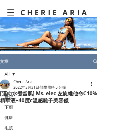
CHERIE ARIA
文章
All
Cherie Aria
All
2022年3月31日
讀畢需時 5 分鐘
[邁向水煮蛋肌] Ms. elec 左旋維他命C10%
食記
精華液+40度c溫感離子美容儀
下廚
健康
毛孩