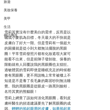
旅遊
美妝保養
美甲
生活
雪莉其實沒有什麼美白的需求，反而是以
神話傳說
曬成小麥肌為目標，冬天最大的不快就是
皮膚白了好大一階。但是雪莉有一個超大
的困擾就是從小到大都無法擺脫的黑眼
圈！平常雪莉發照片都有化妝遮瑕大家可
能看不出來，但是前陣子發卸妝、保養的
限動就有人回覆說我的黑眼圈也太猖狂。
過敏體質的雪莉即便是睡眠充足的時候都
會有黑眼圈，更不用說晚上常常被樓上不
知道是不是養了長毛象的鄰居吵到無法睡
覺。我的黑眼圈是從眼皮一路黑到臉頰，
名符其實的熊貓眼！
雪莉上網查了該如何
淡化黑眼圈
，看到皮
膚科醫生的頻道建議要先了解黑眼圈的成
因。
輕輕的掐起眼周的皮膚，如果掐起來