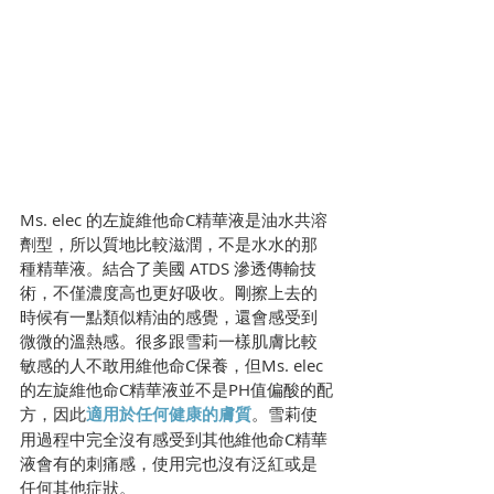
Ms. elec 的左旋維他命C精華液是油水共溶
劑型，所以質地比較滋潤，不是水水的那
種精華液。結合了美國 ATDS 滲透傳輸技
術，不僅濃度高也更好吸收。剛擦上去的
時候有一點類似精油的感覺，還會感受到
微微的溫熱感。很多跟雪莉一樣肌膚比較
敏感的人不敢用維他命C保養，但Ms. elec 
的左旋維他命C精華液並不是PH值偏酸的配
方，因此
適用於任何健康的膚質
。雪莉使
用過程中完全沒有感受到其他維他命C精華
液會有的刺痛感，使用完也沒有泛紅或是
任何其他症狀。