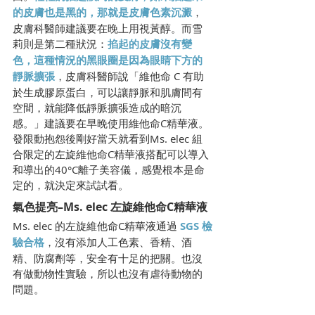
的皮膚也是黑的，那就是皮膚色素沉澱
，
皮膚科醫師建議要在晚上用視黃醇。而雪
莉則是第二種狀況：
掐起的皮膚沒有變
色，這種情況的黑眼圈是因為眼睛下方的
靜脈擴張
，皮膚科醫師說「維他命 C 有助
於生成膠原蛋白，可以讓靜脈和肌膚間有
空間，就能降低靜脈擴張造成的暗沉
感。」建議要在早晚使用維他命C精華液。
發限動抱怨後剛好當天就看到Ms. elec 組
合限定的左旋維他命C精華液搭配可以導入
和導出的40°C離子美容儀，感覺根本是命
定的，就決定來試試看。
氣色提亮–Ms. elec 左旋維他命C精華液
Ms. elec 的左旋維他命C精華液通過 
SGS 檢
驗合格
，沒有添加人工色素、香精、酒
精、防腐劑等，安全有十足的把關。也沒
有做動物性實驗，所以也沒有虐待動物的
問題。