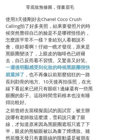
零底妝無修圖，僅畫眉毛
使用3天後剛好去Chanel Coco Crush 
Calling拍了好多美照，結果要發照片的時
候突然覺得自己的臉是不是哪裡怪怪的，
怎麼跟平常不一樣？拿給別人看都說不
會，很好看啊！仔細一瞧才發現，原來是
黑眼圈變淡了，上眼皮的咖啡色已經褪
去，自己反而看不習慣。又驚喜又好笑。
一週後明顯感受到化妝的時候黑眼圈很快
就遮掉了
，也不再像以前那麼猖狂的一路
長到顴骨的地方。10天後再拍張照，在光
線下看起來已經只有眼眶1邊緣還有一些黑
眼圈的影子。這段時間雪莉根本也沒有睡
得比較好。
之前曾經去當模擬面試的面試官，被主辦
說哪有老師妝這麼濃，雪莉說只畫了眼
線，才知道原來因為黑眼圈遮瑕只遮了下
半，眼皮的熊貓眼被以為畫了煙燻妝。雖
然前幾天發只有畫眼線的限動還是被朋友