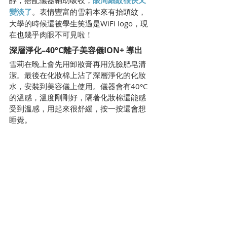
醇，搭配儀器輔助吸收，
眼周細紋很快又
變淡了
。表情豐富的雪莉本來有抬頭紋，
大學的時候還被學生笑過是WiFi logo，現
在也幾乎肉眼不可見啦！
深層淨化–40°C離子美容儀ION+ 導出
雪莉在晚上會先用卸妝膏再用洗臉肥皂清
潔。最後在化妝棉上沾了深層淨化的化妝
水，安裝到美容儀上使用。儀器會有40°C
的溫感，溫度剛剛好，隔著化妝棉還能感
受到溫感，用起來很舒緩，按一按還會想
睡覺。