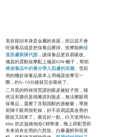
美容探頭本身是金屬的表面，所以並不會
吃保養品或是把保養品擦掉。按摩能夠
促
進肌膚新陳代謝
，讓保養品更容易吸收。
儀器的震動按摩配上儀器ION-離子，幫助
將保養品中的養分帶入肌膚的深層
。雪莉
用的幾款保養品基本上用儀器按摩完一
圈，約5–10分鐘就完全吸收了。
二月底的時候很荒謬的眼皮被蚊子咬，雖
然沒有腫但是很癢抓到脫皮，無法擦眼周
保養品，還擦了含類固醇的過敏藥；導致
前陣子眼周很乾燥，好不容易認真改善的
眼紋又回來了。最近好一點，白天使用Ms. 
elec 的左旋維他命C精華液，晚上搭配雪莉
本來就有在用的六胜肽、白藜蘆醇和視黃