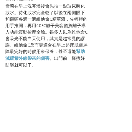
雪莉在早上洗完澡後會先拍一點玻尿酸化
妝水。待化妝水完全乾了以後在兩側眼下
和額頭各滴一滴維他命C精華液，先輕輕的
用手推開，再用40°C離子美容儀負離子導
入功能震動按摩全臉。很多人以為維他命C
會吸光不能白天使用，其實是超常見的謬
誤。維他命C反而更適合在早上起床肌膚屏
障最完好的時候用來保養，甚至還能
幫助
減緩紫外線帶來的傷害
。出門前一樣擦好
防曬就可以了。