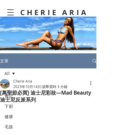
CHERIE ARIA
文章
All
Cherie Aria
All
2023年10月14日
讀畢需時 3 分鐘
[萬聖節必買] 迪士尼彩妝—Mad Beauty
食記
迪士尼反派系列
下廚
健康
毛孩