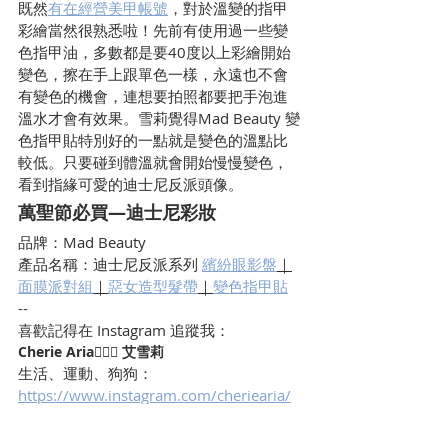
既然
有在經營美甲帳號
，對於溫變的指甲
彩繪當然很熟悉啦！先前有使用過一些變
色指甲油，多數都是要40度以上彩繪開始
變色，擦在手上跟單色一樣，永遠也不會
有變色的機會，連想要拍照都要把手泡進
溫水才會有效果。雪莉覺得Mad Beauty 變
色指甲貼特別好的一點就是變色的溫點比
較低。只要碰到體溫就會開始慢慢變色，
看到指緣可愛的迪士尼反派頭像。
萬聖節必買—迪士尼彩妝
品牌：Mad Beauty
產品名稱：迪士尼反派系列 
繽紛眼影盤
｜
面膜派對組
｜
惡女造型髮帶
｜
變色指甲貼
--
喜歡記得在 Instagram 追蹤我：
Cherie Aria🧜🏻‍♀️ 艾雪莉
生活、運動、狗狗：
https://www.instagram.com/cheriearia/
食物：
https://instagram.com/healthy.cheatdays