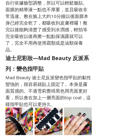
自行依據臉型調整，所以可以輕鬆服貼。
面膜的精華液一點也不厚重，並且吸收非
常迅速。敷在臉上大約10分鐘以後面膜本
身已經完全乾了，都吸收到皮膚裡囉！敷
完以後能夠清楚了感受到水潤感，輕拍等
完全吸收以後再擦一點點保濕露就可以
了，完全不用再使用霜類或是油類保養
品。
迪士尼彩妝—Mad Beauty 反派系
列：變色指甲貼
Mad Beauty 迪士尼反派變色指甲貼的黏性
蠻強的，很容易就貼上固定了。本身是霧
面質感的。不過雪莉覺得黑色用亮面更好
看，所以會在加上一層亮面的top coat，這
樣指甲貼也可以更持久。