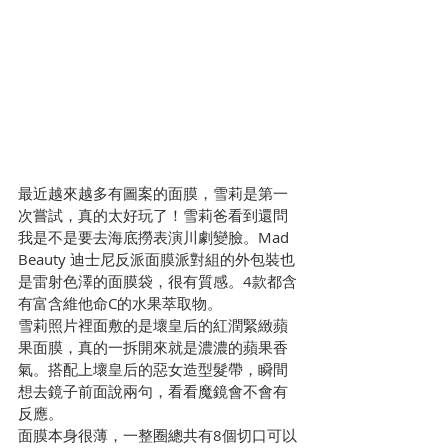
最近越來越多有圖案的面膜，雪莉是第一
次嘗試，真的太好玩了！雪莉爸看到還問
我是不是要去海底撈表演川劇變臉。Mad 
Beauty 迪士尼反派面膜派對組的外包裝也
是雷射色澤的面膜袋，很有質感。4款都含
有富含維他命C的水果萃取物。
雪莉照片裡面敷的是壞皇后的紅潤緊緻蘋
果面膜，真的一拆開來就是濃濃的蘋果香
氣。搭配上壞皇后的惡女造型髮帶，瞬間
想去鏡子前面說兩句，看看魔鏡會不會有
反應。
面膜本身很薄，一整圈總共有8個切口可以