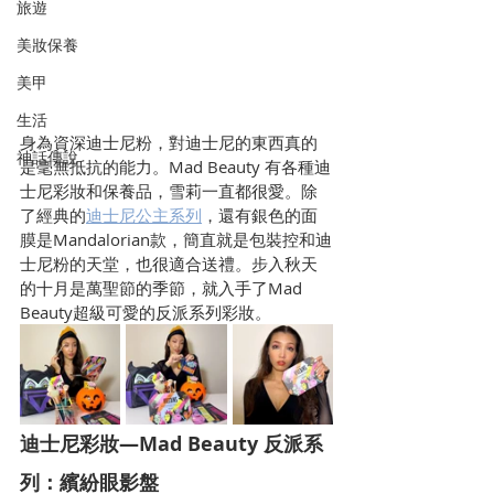
旅遊
美妝保養
美甲
生活
身為資深迪士尼粉，對迪士尼的東西真的
神話傳說
是毫無抵抗的能力。Mad Beauty 有各種迪
士尼彩妝和保養品，雪莉一直都很愛。除
了經典的
迪士尼公主系列
，還有銀色的面
膜是Mandalorian款，簡直就是包裝控和迪
士尼粉的天堂，也很適合送禮。步入秋天
的十月是萬聖節的季節，就入手了Mad 
Beauty超級可愛的反派系列彩妝。
迪士尼彩妝—Mad Beauty 反派系
列：繽紛眼影盤