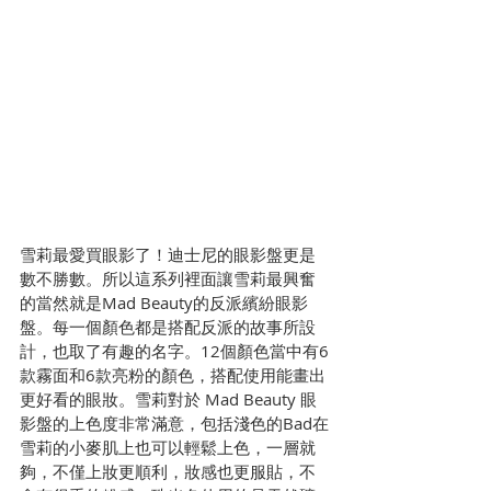
雪莉最愛買眼影了！迪士尼的眼影盤更是
數不勝數。所以這系列裡面讓雪莉最興奮
的當然就是Mad Beauty的反派繽紛眼影
盤。每一個顏色都是搭配反派的故事所設
計，也取了有趣的名字。12個顏色當中有6
款霧面和6款亮粉的顏色，搭配使用能畫出
更好看的眼妝。雪莉對於 Mad Beauty 眼
影盤的上色度非常滿意，包括淺色的Bad在
雪莉的小麥肌上也可以輕鬆上色，一層就
夠，不僅上妝更順利，妝感也更服貼，不