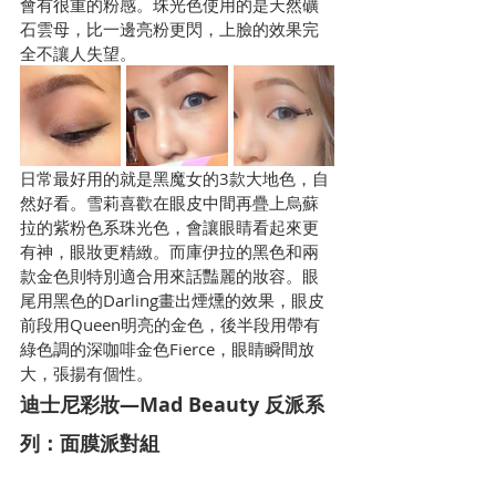
會有很重的粉感。珠光色使用的是天然礦
石雲母，比一邊亮粉更閃，上臉的效果完
全不讓人失望。
日常最好用的就是黑魔女的3款大地色，自
然好看。雪莉喜歡在眼皮中間再疊上烏蘇
拉的紫粉色系珠光色，會讓眼睛看起來更
有神，眼妝更精緻。而庫伊拉的黑色和兩
款金色則特別適合用來話豔麗的妝容。眼
尾用黑色的Darling畫出煙燻的效果，眼皮
前段用Queen明亮的金色，後半段用帶有
綠色調的深咖啡金色Fierce，眼睛瞬間放
大，張揚有個性。
迪士尼彩妝—Mad Beauty 反派系
列：面膜派對組