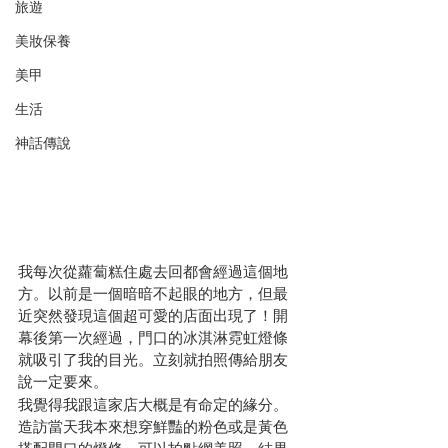
旅遊
美妝保養
美甲
生活
神話傳說
我每次從蘿蔔糕住處去回都會經過這個地
方。以前是一個暗暗不起眼的地方，但最
近突然發現這個超可愛的店面出現了！開
幕後第一次經過，門口的冰淇淋霓虹燈條
就吸引了我的目光。立刻就拍照傳給朋友
說一定要來。
我覺得我跟這家店大概是有命定的緣分。
造訪當天我本來想穿鮮豔的粉色或是黃色