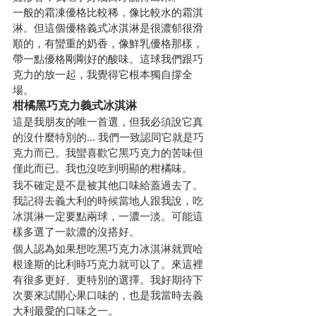
一般的霜凍優格比較稀，像比較水的霜淇
淋。但這個優格義式冰淇淋是很濃郁很滑
順的，有蠻重的奶香，像鮮乳優格那樣，
帶一點優格剛剛好的酸味。這球我們跟巧
克力的放一起，我覺得它根本獨自撐全
場。
柑橘黑巧克力義式冰淇淋
這是我朋友的唯一首選，但我必須說它真
的沒什麼特別的… 我們一致認同它就是巧
克力而已。我蠻喜歡它黑巧克力的苦味但
僅此而已。我也沒吃到明顯的柑橘味。 
我不確定是不是被其他口味給蓋過去了。
我記得去義大利的時候當地人跟我說，吃
冰淇淋一定要點兩球，一濃一淡。可能這
樣多選了一款濃的沒搭好。
個人認為如果想吃黑巧克力冰淇淋就買哈
根達斯的比利時巧克力就可以了。來這裡
有很多更好、更特別的選擇。我好期待下
次要來試開心果口味的，也是我當時去義
大利最愛的口味之一。