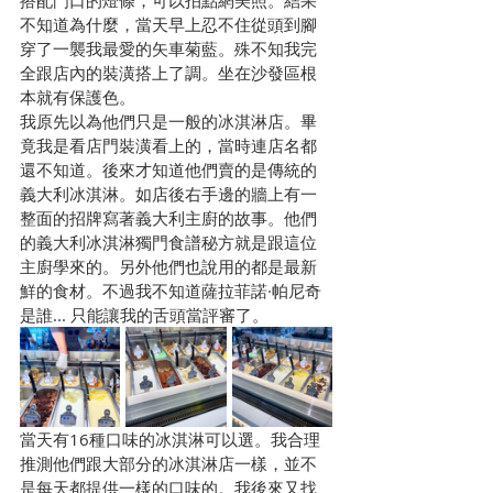
搭配門口的燈條，可以拍點網美照。結果
不知道為什麼，當天早上忍不住從頭到腳
穿了一襲我最愛的矢車菊藍。殊不知我完
全跟店內的裝潢搭上了調。坐在沙發區根
本就有保護色。
我原先以為他們只是一般的冰淇淋店。畢
竟我是看店門裝潢看上的，當時連店名都
還不知道。後來才知道他們賣的是傳統的
義大利冰淇淋。如店後右手邊的牆上有一
整面的招牌寫著義大利主廚的故事。他們
的義大利冰淇淋獨門食譜秘方就是跟這位
主廚學來的。另外他們也說用的都是最新
鮮的食材。不過我不知道薩拉菲諾·帕尼奇
是誰... 只能讓我的舌頭當評審了。
當天有16種口味的冰淇淋可以選。我合理
推測他們跟大部分的冰淇淋店一樣，並不
是每天都提供一樣的口味的。我後來又找