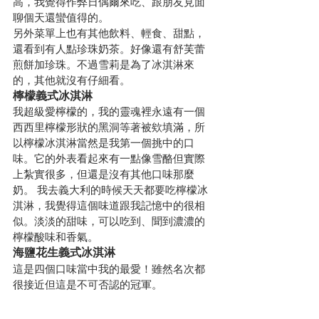
高，我覺得作弊日偶爾來吃、跟朋友見面
聊個天還蠻值得的。
另外菜單上也有其他飲料、輕食、甜點，
還看到有人點珍珠奶茶。好像還有舒芙蕾
煎餅加珍珠。不過雪莉是為了冰淇淋來
的，其他就沒有仔細看。
檸檬義式冰淇淋
我超級愛檸檬的，我的靈魂裡永遠有一個
西西里檸檬形狀的黑洞等著被欸填滿，所
以檸檬冰淇淋當然是我第一個挑中的口
味。它的外表看起來有一點像雪酪但實際
上紮實很多，但還是沒有其他口味那麼
奶。 我去義大利的時候天天都要吃檸檬冰
淇淋，我覺得這個味道跟我記憶中的很相
似。淡淡的甜味，可以吃到、聞到濃濃的
檸檬酸味和香氣。
海鹽花生義式冰淇淋
這是四個口味當中我的最愛！雖然名次都
很接近但這是不可否認的冠軍。