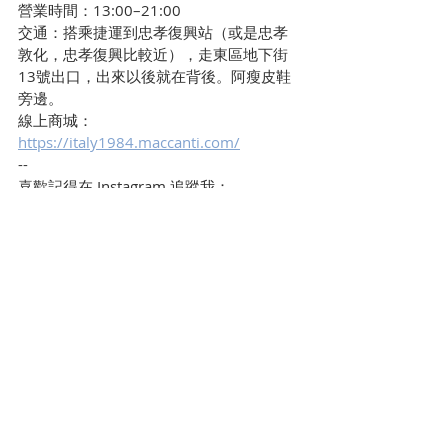
營業時間：13:00–21:00
交通：搭乘捷運到忠孝復興站（或是忠孝
敦化，忠孝復興比較近），走東區地下街
13號出口，出來以後就在背後。阿瘦皮鞋
旁邊。
線上商城：
https://italy1984.maccanti.com/
--
喜歡記得在 Instagram 追蹤我：
Cherie Aria🧜🏻‍♀️ 艾雪莉
https://www.instagram.com/cheriearia
拍照餐廳
下午茶
食記