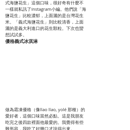
式海鹽花生」這個口味，很好奇有什麼不
一樣就私訊了Instagram小編。他們說「海
鹽花生」比較濃郁，上面灑的是台灣花生
米。「義式海鹽花生」則比較清香，上面
灑的是義大利進口的花生顆粒。下次也蠻
想試試多。
優格義式冰淇淋
做為霜凍優格（像llao llao, yolé 那種）的
愛好者，這個口味當然必點。這是我朋友
吃完之後四款裡面他最愛的。我覺得有些
難形容，我吃了好幾口才說得出來。