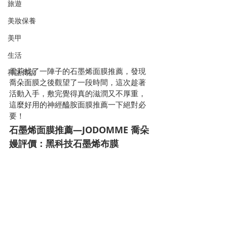
旅遊
美妝保養
美甲
生活
雪莉找了一陣子的石墨烯面膜推薦，發現
神話傳說
喬朵面膜之後觀望了一段時間，這次趁著
活動入手，敷完覺得真的滋潤又不厚重，
這麼好用的神經醯胺面膜推薦一下絕對必
要！
石墨烯面膜推薦—JODOMME 喬朵
嫚評價：黑科技石墨烯布膜