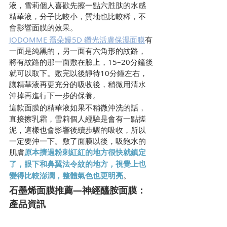
液，雪莉個人喜歡先擦一點六胜肽的水感
精華液，分子比較小，質地也比較稀，不
會影響面膜的效果。
JODOMME 喬朵嫚5D 鑽光活膚保濕面膜
有
一面是純黑的，另一面有六角形的紋路，
將有紋路的那一面敷在臉上，15–20分鐘後
就可以取下。敷完以後靜待10分鐘左右，
讓精華液再更充分的吸收後，稍微用清水
沖掉再進行下一步的保養。
這款面膜的精華液如果不稍微沖洗的話，
直接擦乳霜，雪莉個人經驗是會有一點搓
泥，這樣也會影響後續步驟的吸收，所以
一定要沖一下。敷了面膜以後，吸飽水的
肌膚
原本擠過粉刺紅紅的地方很快就鎮定
了，眼下和鼻翼法令紋的地方，視覺上也
變得比較澎潤，整體氣色也更明亮
。
石墨烯面膜推薦—神經醯胺面膜：
產品資訊