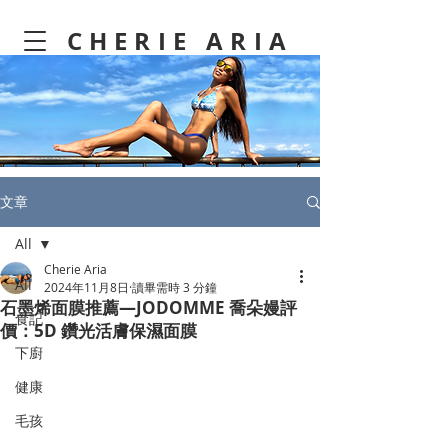
CHERIE ARIA
文章
All
Cherie Aria
All
2024年11月8日
讀畢需時 3 分鐘
石墨烯面膜推薦—JODOMME 喬朵嫚評
食記
價：5D 鑽光活膚保濕面膜
下廚
健康
毛孩