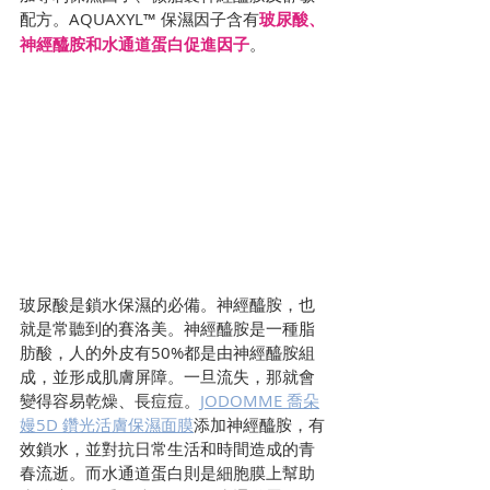
配方。AQUAXYL™ 保濕因子含有
玻尿酸、
神經醯胺和水通道蛋白促進因子
。
玻尿酸是鎖水保濕的必備。神經醯胺，也
就是常聽到的賽洛美。神經醯胺是一種脂
肪酸，人的外皮有50%都是由神經醯胺組
成，並形成肌膚屏障。一旦流失，那就會
變得容易乾燥、長痘痘。
JODOMME 喬朵
嫚5D 鑽光活膚保濕面膜
添加神經醯胺，有
效鎖水，並對抗日常生活和時間造成的青
春流逝。而水通道蛋白則是細胞膜上幫助