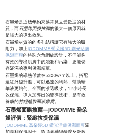
石墨烯是近幾年約來越常見且受歡迎的材
質，而
石墨烯面膜推薦
的很大一個原因就
是強大的導出效果。
石墨烯材質的的多孔結構讓它有強大的吸
附力，加上
JODOMME 喬朵嫚5D 鑽光活膚
保濕面膜
的特殊六角網紋設計，不但能夠
有效的導出肌膚中的殘妝和污染，更能儲
存滿滿的專利保濕精華。
石墨烯的導熱係數在5300w/m以上，搭配
遠紅外線升溫，可以迅速的均熱，幫助精
華液更均勻、全面的滲透吸收，12小時長
效保濕。導入加導出的雙導技術，是有效
養膚的
神經醯胺面膜推薦
。
石墨烯面膜推薦—JODOMME 喬朵
嫚評價：緊緻拉提保濕
JODOMME 喬朵嫚5D 鑽光活膚保濕面膜
添
加專利保濕因子、微脂囊神經醯胺及舒敏