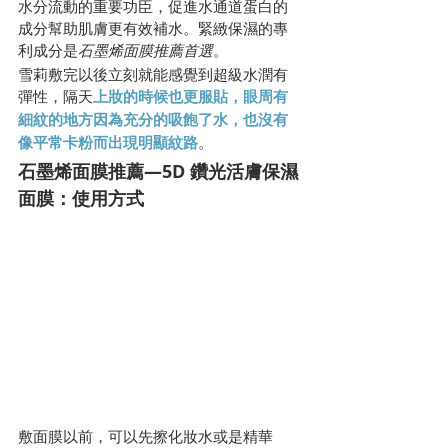
水分流動的重要功臣，促進水通道蛋白的
成分幫助肌膚更有效補水。緊緻保濕的專
利成分是
石墨烯面膜推薦首選
。
雪莉敷完以後立刻就能感覺到超級水潤有
彈性，隔天
上妝的時候也更服貼，眼周有
細紋的地方因為充分的吸飽了水，也沒有
像平常卡粉而出現明顯紋路
。
石墨烯面膜推薦—5D 鑽光活膚保濕
面膜：使用方式
敷面膜以前，可以先擦化妝水或是精華