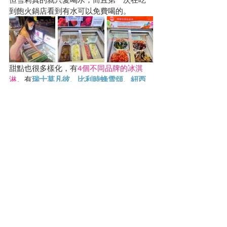
到飽火鍋店看到有水可以免費喝的。
甜點也很多樣化，有
4個不同品牌的冰淇
淋
。有
瑞士莫凡彼、比利時蜂雪頌、紐西
蘭泰利斯
和泰國明果
。泰國明果有榴槤和
荔枝這些特別的口味。其他品牌除了一般
常見的巧克力、梅果、香草，還有蘿蔔糕
超愛的一些經典歐洲口味。