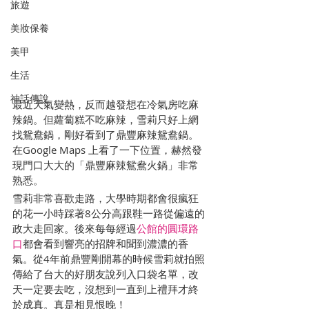
旅遊
美妝保養
美甲
生活
神話傳說
最近天氣變熱，反而越發想在冷氣房吃麻
辣鍋。但蘿蔔糕不吃麻辣，雪莉只好上網
找鴛鴦鍋，剛好看到了鼎豐麻辣鴛鴦鍋。
在Google Maps 上看了一下位置，赫然發
現門口大大的「鼎豐麻辣鴛鴦火鍋」非常
熟悉。
雪莉非常喜歡走路，大學時期都會很瘋狂
的花一小時踩著8公分高跟鞋一路從偏遠的
政大走回家。後來每每經過
公館的圓環路
口
都會看到響亮的招牌和聞到濃濃的香
氣。從4年前鼎豐剛開幕的時候雪莉就拍照
傳給了台大的好朋友說列入口袋名單，改
天一定要去吃，沒想到一直到上禮拜才終
於成真。真是相見恨晚！