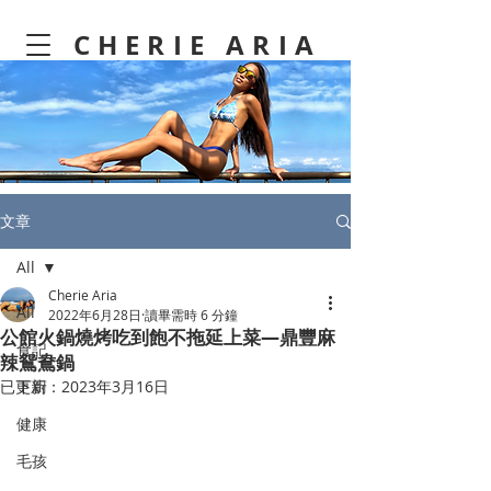
CHERIE ARIA
文章
All
Cherie Aria
All
2022年6月28日
讀畢需時 6 分鐘
公館火鍋燒烤吃到飽不拖延上菜—鼎豐麻
食記
辣鴛鴦鍋
已更新：
下廚
2023年3月16日
健康
毛孩