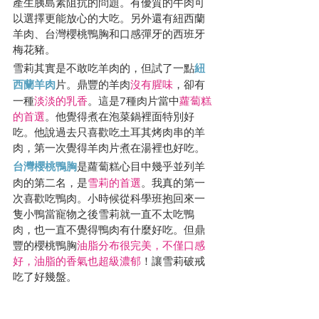
產生胰島素阻抗的問題。有優質的牛肉可
以選擇更能放心的大吃。另外還有紐西蘭
羊肉、台灣櫻桃鴨胸和口感彈牙的西班牙
梅花豬。
雪莉其實是不敢吃羊肉的，但試了一點
紐
西蘭羊肉
片。鼎豐的羊肉
沒有腥味
，卻有
一種
淡淡的乳香
。這是7種肉片當中
蘿蔔糕
的首選
。他覺得煮在泡菜鍋裡面特別好
吃。他說過去只喜歡吃土耳其烤肉串的羊
肉，第一次覺得羊肉片煮在湯裡也好吃。
台灣櫻桃鴨胸
是蘿蔔糕心目中幾乎並列羊
肉的第二名，是
雪莉的首選
。我真的第一
次喜歡吃鴨肉。小時候從科學班抱回來一
隻小鴨當寵物之後雪莉就一直不太吃鴨
肉，也一直不覺得鴨肉有什麼好吃。但鼎
豐的櫻桃鴨胸
油脂分布很完美，不僅口感
好，油脂的香氣也超級濃郁
！讓雪莉破戒
吃了好幾盤。