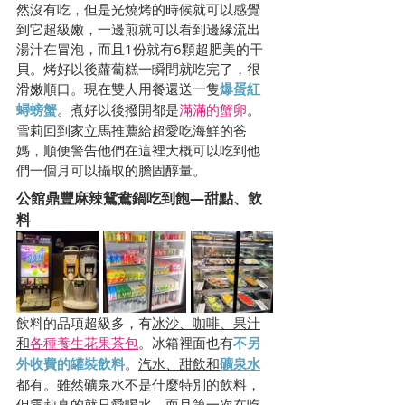
然沒有吃，但是光燒烤的時候就可以感覺
到它超級嫩，一邊煎就可以看到邊緣流出
湯汁在冒泡，而且1份就有6顆超肥美的干
貝。烤好以後蘿蔔糕一瞬間就吃完了，很
滑嫩順口。現在雙人用餐還送一隻
爆蛋紅
蟳螃蟹
。煮好以後撥開都是
滿滿的蟹卵
。
雪莉回到家立馬推薦給超愛吃海鮮的爸
媽，順便警告他們在這裡大概可以吃到他
們一個月可以攝取的膽固醇量。
公館鼎豐麻辣鴛鴦鍋吃到飽—甜點、飲
料
飲料的品項超級多，有
冰沙、咖啡、果汁
和
各種養生花果茶包
。冰箱裡面也有
不另
外收費的罐裝飲料
。
汽水、甜飲和
礦泉水
都有。雖然礦泉水不是什麼特別的飲料，
但雪莉真的就只愛喝水，而且第一次在吃