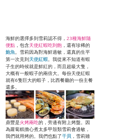
海鮮的選擇多到雪莉認不得，
23種海鮮隨
便點
，包含
天使紅蝦吃到飽
，還有珍稀的
鮑魚
。雪莉因為對海鮮過敏，還真的生平
第一次見到
天使紅蝦
。我從來不知道有蝦
子生的時候就是鮮紅的，而且超級大隻，
大概有一般蝦子的兩倍大。每份天使紅蝦
就有6隻巨大的蝦子，比西餐廳的一份主餐
還多。
鼎豐是
火烤兩吃
的，旁邊有附上烤盤。因
為蘿蔔糕擔心煮太多甲殼類雪莉會過敏，
我們就用烤的。我們也點了
干貝
，雪莉雖