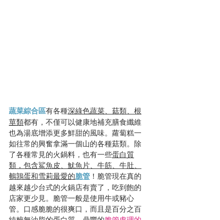
蔬菜綜合區
有各種
深綠色蔬菜、菇類、根
莖類
都有，不僅可以健康地補充膳食纖維
也為湯底增添更多鮮甜的風味。蘿蔔糕一
如往常的興奮拿滿一個山的各種菇類。除
了各種常見的火鍋料，也有一些
蛋白質
類，包含鯊魚皮、魷魚片、牛筋、牛肚、
鵪鶉蛋和雪莉最愛的
脆管
！脆管現在真的
越來越少台式的火鍋店有賣了，吃到飽的
店家更少見。脆管一般是使用牛或豬心
管。口感脆脆的很爽口，而且是百分之百
純粹無油脂的蛋白質。鼎豐的
脆管處理的