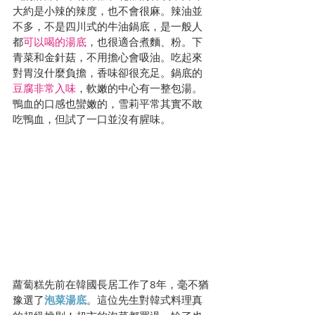
大約是小辣的辣度，也不會很麻。辣油並
不多，不是四川式的牛油鍋底，是一般人
都
可以喝的湯底
，也很適合煮麵、粉。下
青菜和金針菇，不用擔心會吸油。吃起來
對胃沒什麼負擔，香味卻很充足。鍋底的
豆腐非常入味
，軟嫩的中心有一整包湯。
鴨血的口感也蠻嫩的，雪莉平常其實不敢
吃鴨血，但試了一口並沒有腥味。
蘿蔔糕先前在韓國長居工作了8年，毫不猶
豫選了
泡菜湯底
。這位先生對韓式料理真