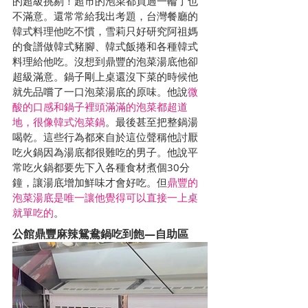
的超級挑剔！超市的泡菜都買過一輪了也
不滿意。還常常給我出考題，台灣餐廳的
韓式料理他吃不慣，雪莉只好研究阿祖媽
的食譜做韓式豬腳、韓式飯捲和各種韓式
料理給他吃。沒想到鼎豐的泡菜湯底他卻
超級滿意。鍋子剛上桌還沒下菜的時候他
就先品嚐了一口泡菜湯底的原味。他說
微
酸的口感和鍋子裡頭滿滿的泡菜都超道
地，很像韓式泡菜鍋
。最後甚至把整鍋湯
喝乾。這些行為都來自於這位聲稱他討厭
吃火鍋因為湯底都很難吃的男子。他說平
常吃火鍋都要先下入各種食材煮個30分
鐘，讓湯底增加鮮味才會好吃。但
鼎豐的
泡菜湯底是唯一讓他覺得可以直接一上桌
就單吃的
。
公館鼎豐麻辣鴛鴦鍋吃到飽—自助區