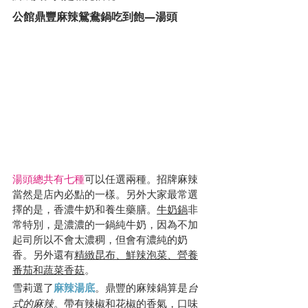
公館鼎豐麻辣鴛鴦鍋吃到飽—湯頭
湯頭總共有七種
可以任選兩種。招牌麻辣
當然是店內必點的一樣。另外大家最常選
擇的是，香濃牛奶和養生藥膳。
牛奶鍋
非
常特別，是濃濃的一鍋純牛奶，因為不加
起司所以不會太濃稠，但會有濃純的奶
香。另外還有
精緻昆布、鮮辣泡菜、營養
番茄和蔬菜香菇
。
雪莉選了
麻辣湯底
。鼎豐的麻辣鍋算是
台
式的麻辣
。帶有辣椒和花椒的香氣，口味