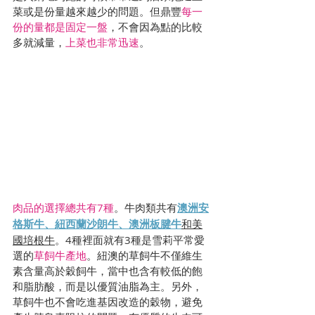
菜或是份量越來越少的問題。但鼎豐
每一
份的量都是固定一盤
，不會因為點的比較
多就減量，
上菜也非常迅速
。
肉品的選擇總共有7種
。牛肉類共有
澳洲安
格斯牛、紐西蘭沙朗牛、澳洲板腱牛
和
美
國培根牛
。4種裡面就有3種是雪莉平常愛
選的
草飼牛產地
。紐澳的草飼牛不僅維生
素含量高於穀飼牛，當中也含有較低的飽
和脂肪酸，而是以優質油脂為主。另外，
草飼牛也不會吃進基因改造的穀物，避免