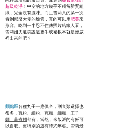
超級乾淨
！中空的地方幾乎不殘留雜質組
織，完全沒有腥味。而且雪莉真的第一次
看到那麼大隻的脆管，真的可以用
肥美
來
形容。吃到一半忍不住傳照片給家人看，
雪莉姐夫還笑說這隻牛或豬根本就是漫威
裡出來的吧？
麵點區
各種丸子一應俱全，副食類選擇也
很多，
寬粉、細粉、寬麵、細麵、王子
麵、蒸煮麵
都有，當然，米飯派的有飯可
以自取。更特別的還有
韓式年糕
。雪莉最