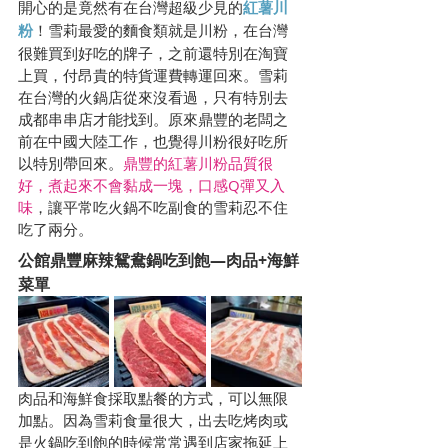
開心的是竟然有在台灣超級少見的
紅薯川
粉
！雪莉最愛的麵食類就是川粉，在台灣
很難買到好吃的牌子，之前還特別在淘寶
上買，付昂貴的特貨運費轉運回來。雪莉
在台灣的火鍋店從來沒看過，只有特別去
成都串串店才能找到。原來鼎豐的老闆之
前在中國大陸工作，也覺得川粉很好吃所
以特別帶回來。
鼎豐的紅薯川粉品質很
好，煮起來不會黏成一塊，口感Q彈又入
味
，讓平常吃火鍋不吃副食的雪莉忍不住
吃了兩分。
公館鼎豐麻辣鴛鴦鍋吃到飽—肉品+海鮮
菜單
肉品和海鮮食採取點餐的方式，可以無限
加點。因為雪莉食量很大，出去吃烤肉或
是火鍋吃到飽的時候常常遇到店家拖延上