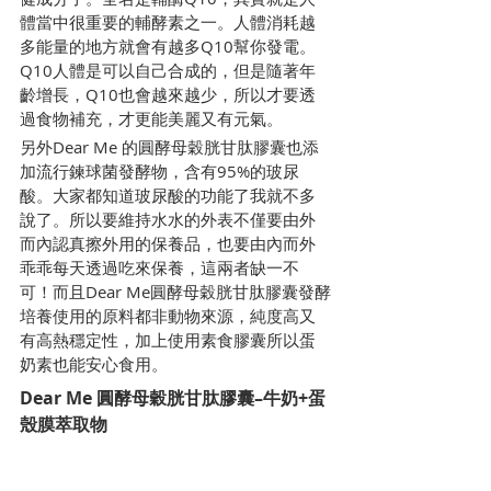
體當中很重要的輔酵素之一。人體消耗越
多能量的地方就會有越多Q10幫你發電。
Q10人體是可以自己合成的，但是隨著年
齡增長，Q10也會越來越少，所以才要透
過食物補充，才更能美麗又有元氣。
另外Dear Me 的圓酵母穀胱甘肽膠囊也添
加流行鍊球菌發酵物，含有95%的玻尿
酸。大家都知道玻尿酸的功能了我就不多
說了。所以要維持水水的外表不僅要由外
而內認真擦外用的保養品，也要由內而外
乖乖每天透過吃來保養，這兩者缺一不
可！而且Dear Me圓酵母穀胱甘肽膠囊發酵
培養使用的原料都非動物來源，純度高又
有高熱穩定性，加上使用素食膠囊所以蛋
奶素也能安心食用。
Dear Me 圓酵母穀胱甘肽膠囊–牛奶+蛋
殼膜萃取物