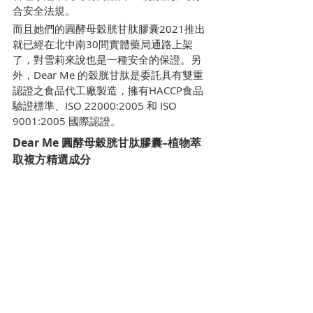
合安全法規。
而且她們的圓酵母穀胱甘肽膠囊2021推出
就已經在北中南30間實體藥局通路上架
了，對雪莉來說也是一種安全的保證。另
外，Dear Me 的穀胱甘肽是委託具有雙重
認證之食品代工廠製造，擁有HACCP食品
驗證標準、ISO 22000:2005 和 ISO 
9001:2005 國際認證。
Dear Me 圓酵母穀胱甘肽膠囊–植物萃
取複方精選成分