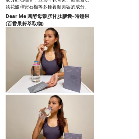
韖花酸和安石榴等多種養顏美容的成分。
Dear Me 圓酵母穀胱甘肽膠囊–時鐘果 
(百香果籽萃取物)