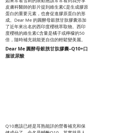
如果常看雪莉的限動應該常常看到我分享
皮膚科醫師的影片提到維生素C是生成膠原
蛋白的重要元素，也會促進膠原蛋白的形
成。Dear Me 的圓酵母穀胱甘肽膠囊添加
了近年來出名的西印度櫻桃萃取物。西印
度櫻桃的維生素C含量是橘子或檸檬的50
倍，隨時補充就能更自信的輕鬆變美麗。
Dear Me 圓酵母穀胱甘肽膠囊–Q10+口
服玻尿酸
Q10應該已經是耳熟能詳的營養補充和保
健成分了。全名是輔酶Q10，其實就是人