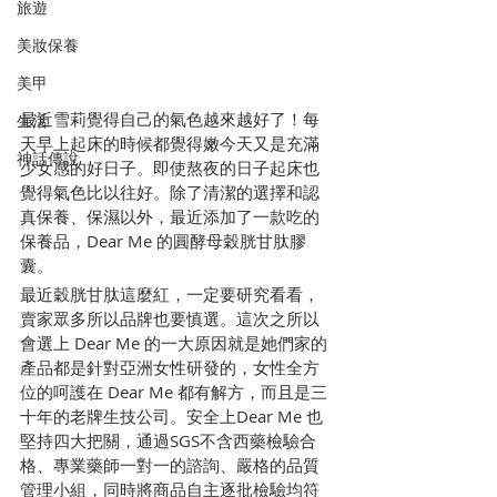
旅遊
美妝保養
美甲
最近雪莉覺得自己的氣色越來越好了！每
生活
天早上起床的時候都覺得嫩今天又是充滿
神話傳說
少女感的好日子。即使熬夜的日子起床也
覺得氣色比以往好。除了清潔的選擇和認
真保養、保濕以外，最近添加了一款吃的
保養品，Dear Me 的圓酵母穀胱甘肽膠
囊。
最近穀胱甘肽這麼紅，一定要研究看看，
賣家眾多所以品牌也要慎選。這次之所以
會選上 Dear Me 的一大原因就是她們家的
產品都是針對亞洲女性研發的，女性全方
位的呵護在 Dear Me 都有解方，而且是三
十年的老牌生技公司。安全上Dear Me 也
堅持四大把關，通過SGS不含西藥檢驗合
格、專業藥師一對一的諮詢、嚴格的品質
管理小組，同時將商品自主逐批檢驗均符