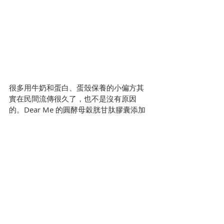
很多用牛奶和蛋白、蛋殼保養的小偏方其
實在民間流傳很久了，也不是沒有原因
的。Dear Me 的圓酵母穀胱甘肽膠囊添加
德國大廠製造的牛奶萃取物，當中含賽洛
美，可以有效幫助對抗日常生活和時間造
成的青春流逝。而當中的蛋殼膜萃取物則
是西班牙製造，無化學添加，富含了膠原
蛋白、彈力蛋白、與角蛋白，都是持續美
麗的重要成分。只要想要美麗的女人都不
可或缺。
Dear Me 圓酵母穀胱甘肽膠囊–產品資
訊