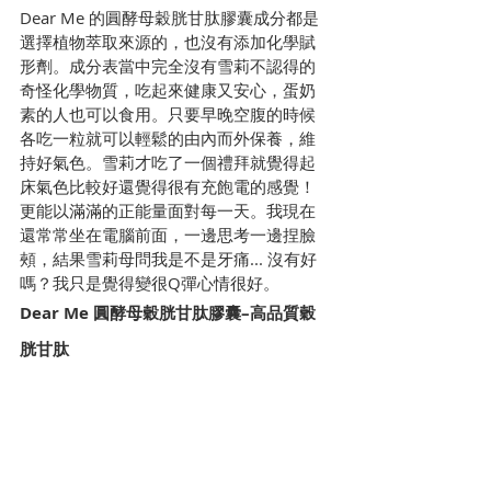
Dear Me 的圓酵母穀胱甘肽膠囊成分都是
選擇植物萃取來源的，也沒有添加化學賦
形劑。成分表當中完全沒有雪莉不認得的
奇怪化學物質，吃起來健康又安心，蛋奶
素的人也可以食用。只要早晚空腹的時候
各吃一粒就可以輕鬆的由內而外保養，維
持好氣色。雪莉才吃了一個禮拜就覺得起
床氣色比較好還覺得很有充飽電的感覺！
更能以滿滿的正能量面對每一天。我現在
還常常坐在電腦前面，一邊思考一邊捏臉
頰，結果雪莉母問我是不是牙痛... 沒有好
嗎？我只是覺得變很Q彈心情很好。
Dear Me 圓酵母穀胱甘肽膠囊–高品質穀
胱甘肽