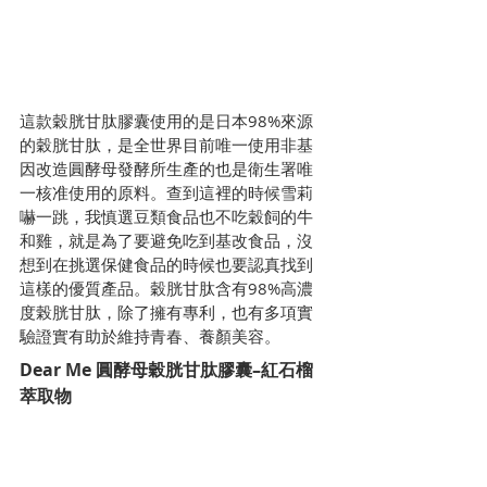
這款穀胱甘肽膠囊使用的是日本98%來源
的穀胱甘肽，是全世界目前唯一使用非基
因改造圓酵母發酵所生產的也是衛生署唯
一核准使用的原料。查到這裡的時候雪莉
嚇一跳，我慎選豆類食品也不吃穀飼的牛
和雞，就是為了要避免吃到基改食品，沒
想到在挑選保健食品的時候也要認真找到
這樣的優質產品。穀胱甘肽含有98%高濃
度榖胱甘肽，除了擁有專利，也有多項實
驗證實有助於維持青春、養顏美容。
Dear Me 圓酵母穀胱甘肽膠囊–紅石榴
萃取物