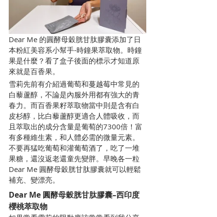
Dear Me 的圓酵母穀胱甘肽膠囊添加了日
本粉紅美容系小幫手-時鐘果萃取物。時鐘
果是什麼？看了盒子後面的標示才知道原
來就是百香果。
雪莉先前有介紹過葡萄和蔓越莓中常見的
白藜蘆醇，不論是內服外用都有強大的青
春力。而百香果籽萃取物當中則是含有白
皮杉醇，比白藜蘆醇更適合人體吸收，而
且萃取出的成分含量是葡萄的7300倍！富
有多種維生素，和人體必需的微量元素。
不要再猛吃葡萄和灌葡萄酒了，吃了一堆
果糖，還沒返老還童先變胖。早晚各一粒
Dear Me 圓酵母穀胱甘肽膠囊就可以輕鬆
補充、變漂亮。
Dear Me 圓酵母穀胱甘肽膠囊–西印度
櫻桃萃取物