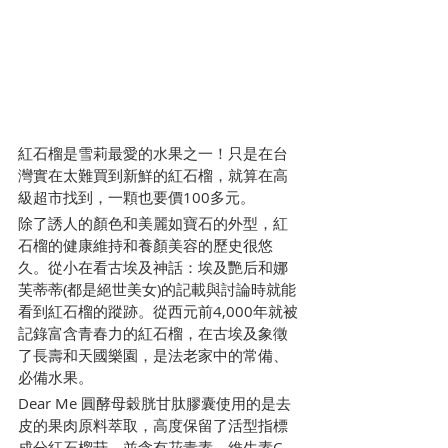
紅石榴是雪莉最愛的水果之一！只是在台
灣實在太難買到新鮮的紅石榴，就算在高
級超市找到，一顆也要價100多元。
除了誘人的顏色和美麗如寶石的外型，紅
石榴的健康維持和養顏美容的歷史很悠
久。從小在看古埃及神話：埃及艷后和娜
芙蒂蒂(都是絕世美女)的記載與討論時就能
看到紅石榴的蹤跡。從西元前4,000年就被
記錄富含青春力的紅石榴，在古埃及象徵
了長壽和天國樂園，是法老家中的常備、
必備水果。
Dear Me 圓酵母穀胱甘肽膠囊使用的是去
皮的果肉原料萃取，高度保留了活型指標
成分紅石榴苷，並含有花青素、維生素C、