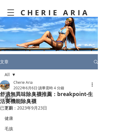
CHERIE ARIA
文章
All
Cherie Aria
All
2022年6月6日
讀畢需時 4 分鐘
舒適無異味除臭襪推薦：breakpoint-生
食記
活賽機能除臭襪
已更新：
下廚
2023年9月23日
健康
毛孩