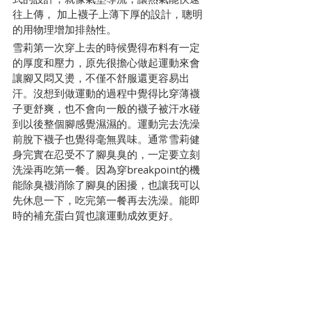
往上傳， 加上襪子上薄下厚的設計，聰明
的用物理增加排熱性。
雪莉第一次穿上去的時候覺得布料有一定
的厚度和壓力，原先很擔心做起運動來會
讓腳又悶又燙，不僅不舒服還更容易出
汗。沒想到做運動的過程中覺得比穿薄襪
子更舒爽，也不會向一般的襪子被汗水碰
到以後整個腳感覺濕濕的。運動完去洗澡
前脫下襪子也覺得毫無異味。通常雪莉健
身完實在忍受不了腳臭臭的，一定要立刻
洗澡再吃第一餐。因為穿breakpoint的機
能除臭襪消除了腳臭的困擾，也讓我可以
先休息一下，吃完第一餐再去洗澡。能即
時的補充蛋白質也讓運動成效更好。