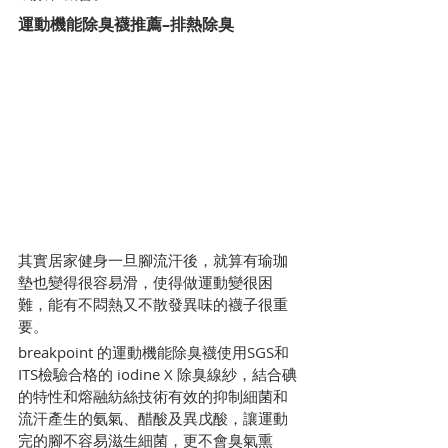
運動機能除臭襪推薦–排熱除臭
其實居家健身一旦腳流汗後，就算有瑜珈
墊也變得很容易滑，使得做運動變很困
難，能有不悶熱又不散發異味的襪子很重
要。
breakpoint 的運動機能除臭襪使用SGS和
ITS檢驗合格的 iodine X 除臭線紗，結合碘
的特性和熔融紡絲技術有效的抑制細菌和
流汗產生的氨氣、醋酸及異戊酸，讓運動
完的腳不容易滋生細菌，更不會臭氣熏