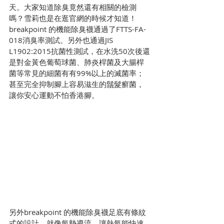
天。大家知道除臭竟然還有相關的檢測
嗎？雪莉也是在逛官網的時候才知道！
breakpoint 的機能除臭襪通過了FTTS-FA-
018消臭率測試。另外也通過JIS 
L1902:2015抗菌性測試，在水洗50次後還
是對金黃色葡萄球菌、肺炎桿菌及大腸桿
菌等常見的細菌有有99%以上的滅菌率；
甚至完全抑制腳上容易滋生的鬚髮癬菌，
讓你安心運動不怕香港腳。
另外breakpoint 的機能除臭襪足底有條紋
式的設計，就像氣墊導流，讓熱氣能快速