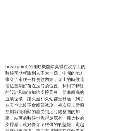
breakpoint 的運動機能除臭襪在沒穿上的
時候形狀就跟別人不太一樣，中間的地方
像穿了束腰一樣會往內縮，穿上的時候這
個位置剛好落在足弓的位置。利用了特殊
的設計和織法加強支撐足弓，促進腳底的
血液循環，讓久坐和久站都更舒適，到了
冬天也比較不會腳部冰冷。初次穿上雪莉
立刻就能明顯的感受到足弓處整圈的加
壓，站著的時候也覺得足底有一種柔軟的
支撐感，就好像穿了很薄的氣墊鞋，走起
路來也更舒適。前面有提到雪莉搭配了不