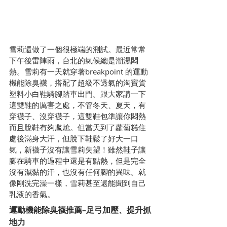
雪莉還做了一個很極端的測試。最近常常
下午後雷陣雨，台北的氣候總是潮濕悶
熱。雪莉有一天就穿著breakpoint 的運動
機能除臭襪，搭配了超級不透氣的淘寶貨
塑料小白鞋騎腳踏車出門。跟大家講一下
這雙鞋的厲害之處，不管冬天、夏天，有
穿襪子、沒穿襪子，這雙鞋包準讓你悶熱
而且脫鞋有夠尷尬。但當天到了蘿蔔糕住
處後滿身大汗，但脫下鞋鬆了好大一口
氣，新襪子沒有讓雪莉失望！雖然鞋子讓
腳在騎車的過程中還是有點熱，但是完全
沒有濕黏的汗，也沒有任何腳的異味。就
像剛洗完澡一樣，雪莉甚至還能聞到自己
乳液的香氣。
運動機能除臭襪推薦–足弓加壓、提升抓
地力