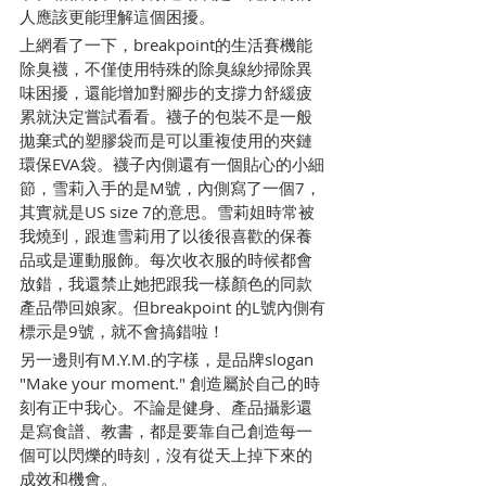
人應該更能理解這個困擾。
上網看了一下，breakpoint的生活賽機能
除臭襪，不僅使用特殊的除臭線紗掃除異
味困擾，還能增加對腳步的支撐力舒緩疲
累就決定嘗試看看。襪子的包裝不是一般
拋棄式的塑膠袋而是可以重複使用的夾鏈
環保EVA袋。襪子內側還有一個貼心的小細
節，雪莉入手的是M號，內側寫了一個7，
其實就是US size 7的意思。雪莉姐時常被
我燒到，跟進雪莉用了以後很喜歡的保養
品或是運動服飾。每次收衣服的時候都會
放錯，我還禁止她把跟我一樣顏色的同款
產品帶回娘家。但breakpoint 的L號內側有
標示是9號，就不會搞錯啦！
另一邊則有M.Y.M.的字樣，是品牌slogan 
"Make your moment." 創造屬於自己的時
刻有正中我心。不論是健身、產品攝影還
是寫食譜、教書，都是要靠自己創造每一
個可以閃爍的時刻，沒有從天上掉下來的
成效和機會。