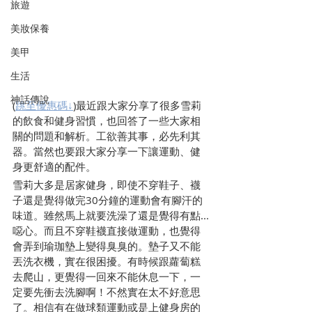
旅遊
美妝保養
美甲
生活
神話傳說
(
跳至優惠碼↓
)最近跟大家分享了很多雪莉
的飲食和健身習慣，也回答了一些大家相
關的問題和解析。工欲善其事，必先利其
器。當然也要跟大家分享一下讓運動、健
身更舒適的配件。
雪莉大多是居家健身，即使不穿鞋子、襪
子還是覺得做完30分鐘的運動會有腳汗的
味道。雖然馬上就要洗澡了還是覺得有點...
噁心。而且不穿鞋襪直接做運動，也覺得
會弄到瑜珈墊上變得臭臭的。墊子又不能
丟洗衣機，實在很困擾。有時候跟蘿蔔糕
去爬山，更覺得一回來不能休息一下，一
定要先衝去洗腳啊！不然實在太不好意思
了。相信有在做球類運動或是上健身房的