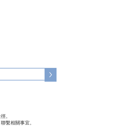
>
途徑。
」聯繫相關事宜。