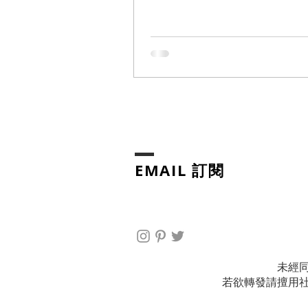
個韓國阿祖媽的食譜，稍經改良。這
功，不但賣相好，還被蘿蔔糕說味道
來跟大家分享超簡單，鍋子做工自己
的食譜。
EMAIL 訂閱
未經
若欲轉發請擅用