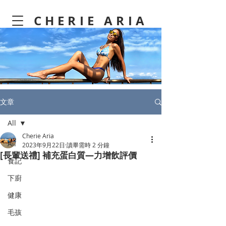
CHERIE ARIA
文章
All
Cherie Aria
All
2023年9月22日
讀畢需時 2 分鐘
[長輩送禮] 補充蛋白質—力增飲評價
食記
下廚
健康
毛孩