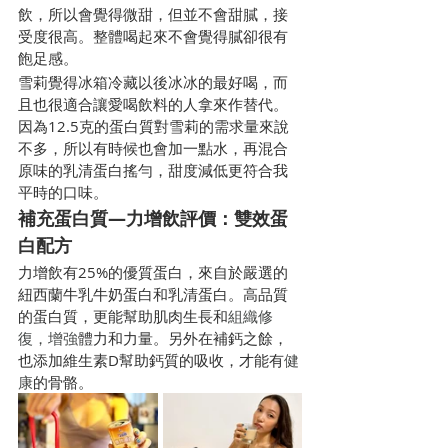
飲，所以會覺得微甜，但並不會甜膩，接
受度很高。整體喝起來不會覺得膩卻很有
飽足感。
雪莉覺得冰箱冷藏以後冰冰的最好喝，而
且也很適合讓愛喝飲料的人拿來作替代。
因為12.5克的蛋白質對雪莉的需求量來說
不多，所以有時候也會加一點水，再混合
原味的乳清蛋白搖勻，甜度減低更符合我
平時的口味。
補充蛋白質—力增飲評價：雙效蛋
白配方
力增飲有25%的優質蛋白，來自於嚴選的
紐西蘭牛乳牛奶蛋白和乳清蛋白。高品質
的蛋白質，更能幫助肌肉生長和
組織修
復，增強
體力和力量。另外在補鈣之餘，
也添加維生素D幫助鈣質的吸收，才能有
健
康
的骨骼。