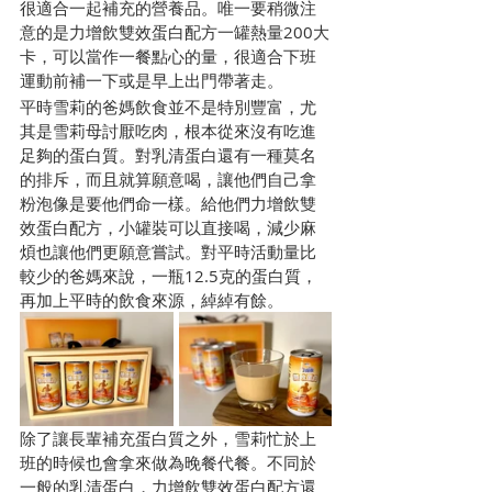
很適合一起補充的營養品。唯一要稍微注
意的是力增飲雙效蛋白配方一罐熱量200大
卡，可以當作一餐點心的量，很適合下班
運動前補一下或是早上出門帶著走。
平時雪莉的爸媽飲食並不是特別豐富，尤
其是雪莉母討厭吃肉，根本從來沒有吃進
足夠的蛋白質。對乳清蛋白還有一種莫名
的排斥，而且就算願意喝，讓他們自己拿
粉泡像是要他們命一樣。給他們力增飲雙
效蛋白配方，小罐裝可以直接喝，減少麻
煩也讓他們更願意嘗試。對平時活動量比
較少的爸媽來說，一瓶12.5克的蛋白質，
再加上平時的飲食來源，綽綽有餘。
除了讓長輩補充蛋白質之外，雪莉忙於上
班的時候也會拿來做為晚餐代餐。不同於
一般的乳清蛋白，力增飲雙效蛋白配方還