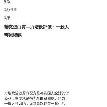
旅遊
美妝保養
美甲
生活
補充蛋白質—力增飲評價：一般人
神話傳說
可以喝嗎
力增飲雙效蛋白配方是專為國人設計的營
養品，主要就是補充蛋白質和提升體力，
一般人可以喝，尤其是跟長輩一起生活，